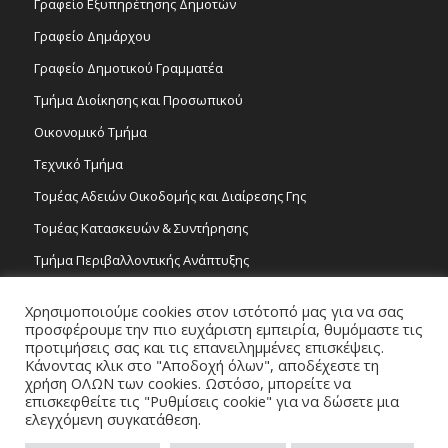
Γραφείο Εξυπηρέτησης Δημοτών
Γραφείο Δημάρχου
Γραφείο Δημοτικού Γραμματέα
Τμήμα Διοίκησης και Προσωπικού
Οικονομικό Τμήμα
Τεχνικό Τμήμα
Τομέας Αδειών Οικοδομής και Διαίρεσης Γης
Τομέας Κατασκευών & Συντήρησης
Τμήμα Περιβαλλοντικής Ανάπτυξης
Tμήμα Δημόσιας Υγείας και Καθαριότητας
Χρησιμοποιούμε cookies στον ιστότοπό μας για να σας
Τομέας Γραμμάτων και Τεχνών
προσφέρουμε την πιο ευχάριστη εμπειρία, θυμόμαστε τις
προτιμήσεις σας και τις επανειλημμένες επισκέψεις.
Τροχονομία
Κάνοντας κλικ στο "Αποδοχή όλων", αποδέχεστε τη
χρήση ΟΛΩΝ των cookies. Ωστόσο, μπορείτε να
επισκεφθείτε τις "Ρυθμίσεις cookie" για να δώσετε μια
ελεγχόμενη συγκατάθεση.