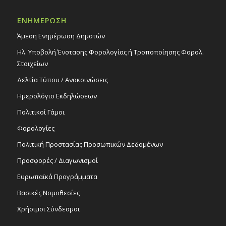
1
Παράσταση χορού «Wicked», 1/12/2024
ΕΝΗΜΕΡΩΣΗ
Εκδηλώσεις στο Δημοτικό Θέατρο
Δημοτικό Θέατρο Στροβόλου
Άμεση Ενημέρωση Δημοτών
Ηλ. Υποβολή Ένστασης Φορολογίας ή Τροποποίησης Φορολ.
19:00
ΔΕΚ
Στοιχείων
4
Χριστουγεννιάτικο μιούζικαλ
«Christmas», 4/12/2024
Δελτία Τύπου / Ανακοινώσεις
Εκδηλώσεις στο Δημοτικό Θέατρο
Ημερολόγιο Εκδηλώσεων
Δημοτικό Θέατρο Στροβόλου
Πολιτικοί Γάμοι
Φορολογίες
Πολιτική Προστασίας Προσωπικών Δεδομένων
Προσφορές / Διαγωνισμοί
Ευρωπαϊκά Προγράμματα
Βασικές Νομοθεσίες
Χρήσιμοι Σύνδεσμοι