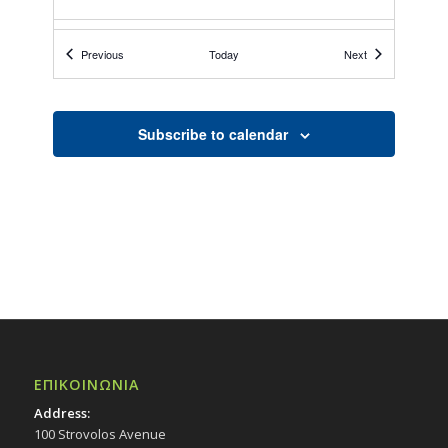
18:00
ΝΟΕ
Events
Events
Previous
Today
Next
24
«Galaxy of Τalents Gala», 24/11/24
Εκδηλώσεις στο Δημοτικό Θέατρο
Δημοτικό Θέατρο Στροβόλου
Subscribe to calendar
20:00
ΝΟΕ
26
Συναυλία «Φωνές της Κατεχόμενης
Κύπρου: Αφιέρωμα στα 50 χρόνια
εισβολής και κατοχής», με τον Νότη
Γεωργίου και τη Susan Marku, 26/11/24
Εκδηλώσεις Δήμου
Πολιτιστικό Κέντρο Στροβόλου
19:30
ΝΟΕ
27
Έκθεση Φωτογραφίας από τη Μικρά Ασία
«Ταξιδεύοντας στις Μικρασιατικές
μνήμες», 27/11/2024, 19:30, Πολιτιστικό
ΕΠΙΚΟΙΝΩΝΙΑ
Κέντρο Στροβόλου
Address:
Εκδηλώσεις Δήμου
Πολιτιστικό Κέντρο Στροβόλου
100 Strovolos Avenue