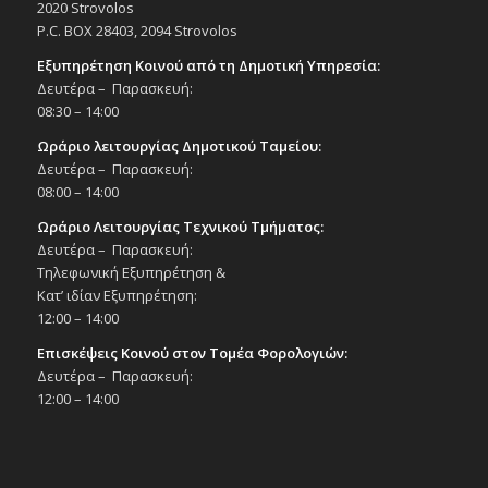
2020 Strovolos
P.C. BOX 28403, 2094 Strovolos
20:00
ΝΟΕ
27
«Ήντα τζαιρούς εζήσαμε» –
Εξυπηρέτηση Κοινού από τη Δημοτική Υπηρεσία:
Μουσικοχορευτική παράσταση με τον
Δευτέρα – Παρασκευή:
Λαογραφικό – Χορευτικό Όμιλο Δήμου
08:30 – 14:00
Στροβόλου, 27/11/24
Εκδηλώσεις Δήμου
Ωράριο λειτουργίας Δημοτικού Ταμείου:
Δημοτικό Θέατρο Στροβόλου
Δευτέρα – Παρασκευή:
08:00 – 14:00
20:00
ΝΟΕ
Ωράριο Λειτουργίας Τεχνικού Τμήματος:
28
Φεστιβάλ πιάνου- Ελένη Μαυρομουστάκη,
Δευτέρα – Παρασκευή:
28/11/24
Τηλεφωνική Εξυπηρέτηση &
Εκδηλώσεις στο Δημοτικό Θέατρο
Κατ’ ιδίαν Εξυπηρέτηση:
Δημοτικό Θέατρο Στροβόλου
12:00 – 14:00
Επισκέψεις Κοινού στον Τομέα Φορολογιών:
15:00
ΔΕΚ
1
Δευτέρα – Παρασκευή:
Παράσταση χορού «Wicked», 1/12/2024
12:00 – 14:00
Εκδηλώσεις στο Δημοτικό Θέατρο
Δημοτικό Θέατρο Στροβόλου
19:00
ΔΕΚ