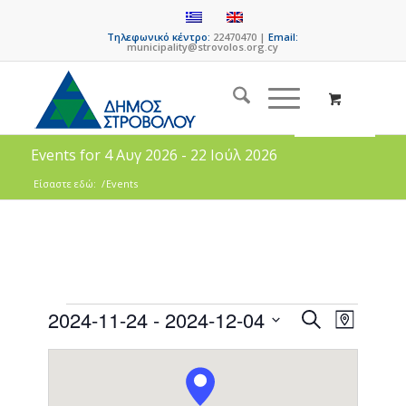
Τηλεφωνικό κέντρο:
22470470 |
Email:
municipality@strovolos.org.cy
Events for 4 Αυγ 2026 - 22 Ιούλ 2026
Είσαστε εδώ:
/
Events
Events
Event
2024-11-24
 - 
2024-12-04
Search
Map
Views
Search
Select
Naviga
date.
and
Views