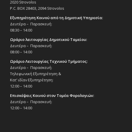
23
Εθνικό και Θρησκευτικό Μνημόσυνο για
2020 Strovolos
τις Εθνικές Επετείους 25ης Μαρτίου και
P.C. BOX 28403, 2094 Strovolos
1ης Απριλίου, στον Ιερό Ναό Αγίου
Σπυρίδωνα, 23/3/25
Εξυπηρέτηση Κοινού από τη Δημοτική Υπηρεσία:
Εκδηλώσεις Δήμου
Δευτέρα – Παρασκευή:
Εκκλησία Αγ. Σπυρίδωνα
08:30 – 14:00
Ωράριο λειτουργίας Δημοτικού Ταμείου:
20:30
ΜΑΡ
Δευτέρα – Παρασκευή:
26
Παράσταση χορού «Τα Γεωργιανά Εθνικά
08:00 – 14:00
Μπαλέτα – Sukhishvili», 26/3/25
Ωράριο Λειτουργίας Τεχνικού Τμήματος:
Εκδηλώσεις στο Δημοτικό Θέατρο
Δημοτικό Θέατρο Στροβόλου
Δευτέρα – Παρασκευή:
Τηλεφωνική Εξυπηρέτηση &
Κατ’ ιδίαν Εξυπηρέτηση:
20:30
ΜΑΡ
12:00 – 14:00
27
Παράσταση χορού «Τα Γεωργιανά Εθνικά
Μπαλέτα – Sukhishvili», 27/3/25
Επισκέψεις Κοινού στον Τομέα Φορολογιών:
Εκδηλώσεις στο Δημοτικό Θέατρο
Δευτέρα – Παρασκευή:
Δημοτικό Θέατρο Στροβόλου
12:00 – 14:00
18:30
ΜΑΡ
28
Παρουσίαση βιβλίου του Ρένου