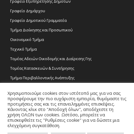
Γραφείο Εξυπηρέτησης Δημοτών
Γραφείο Δημάρχου
Γραφείο Δημοτικού Γραμματέα
Τμήμα Διοίκησης και Προσωπικού
Οικονομικό Τμήμα
Τεχνικό Τμήμα
Τομέας Αδειών Οικοδομής και Διαίρεσης Γης
Τομέας Κατασκευών & Συντήρησης
Τμήμα Περιβαλλοντικής Ανάπτυξης
Tμήμα Δημόσιας Υγείας και Καθαριότητας
Χρησιμοποιούμε cookies στον ιστότοπό μας για να σας
Τομέας Γραμμάτων και Τεχνών
προσφέρουμε την πιο ευχάριστη εμπειρία, θυμόμαστε τις
προτιμήσεις σας και τις επανειλημμένες επισκέψεις.
Τροχονομία
Κάνοντας κλικ στο "Αποδοχή όλων", αποδέχεστε τη
χρήση ΟΛΩΝ των cookies. Ωστόσο, μπορείτε να
επισκεφθείτε τις "Ρυθμίσεις cookie" για να δώσετε μια
ελεγχόμενη συγκατάθεση.