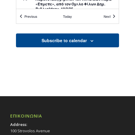
«Έπρεπε», από τον Όμιλο Φίλων Δημ.
Βιβλιοθήκης, 19/3/25
Εκδηλώσεις Δήμου
Events
Events
Previous
Today
Next
Εκκλησιαστικό Μουσείο Εθνομάρτυρα
Κυπριανού στον Στρόβολο
Subscribe to calendar
18:30
ΜΑΡ
20
Ενοριακό Συμβούλιο Αγίου Δημητρίου –
Ακρόπολης: Ο Στρόβολος αλλάζει. Μαζί
κάνουμε καλύτερη τη γειτονιά μας!,
20/3/25
Εκδηλώσεις Δήμου
Ιερός Ναός Της Του Θεού Σοφίας
20:30
ΜΑΡ
21
Stand- up comedy «Κατερίνα Βρανά- Η
Ντερμπεντέρισσα», 21/3/25
Εκδηλώσεις στο Δημοτικό Θέατρο
Δημοτικό Θέατρο Στροβόλου
ΕΠΙΚΟΙΝΩΝΙΑ
Address:
100 Strovolos Avenue
All Day
ΜΑΡ