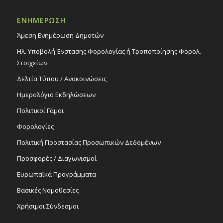
Ευαγγελάκη «Σαν εφιάλτης» από τον
Όμιλο Φίλων Δημ. Βιβλιοθήκης, 28/3/25
ΕΝΗΜΕΡΩΣΗ
Εκδηλώσεις Δήμου
Πολιτιστικό Κέντρο Στροβόλου
Άμεση Ενημέρωση Δημοτών
Ηλ. Υποβολή Ένστασης Φορολογίας ή Τροποποίησης Φορολ.
19:45
ΜΑΡ
28
Στοιχείων
Θεατρική παράσταση «Κατά φαντασίαν
ασθενής», 28/3/25
Δελτία Τύπου / Ανακοινώσεις
Εκδηλώσεις στο Δημοτικό Θέατρο
Ημερολόγιο Εκδηλώσεων
Δημοτικό Θέατρο Στροβόλου
Πολιτικοί Γάμοι
19:00
ΜΑΡ
Φορολογίες
29
Παράσταση μουσικού θεάτρου «Mary
Poppins Return», 29/3/25
Πολιτική Προστασίας Προσωπικών Δεδομένων
Εκδηλώσεις στο Δημοτικό Θέατρο
Προσφορές / Διαγωνισμοί
Δημοτικό Θέατρο Στροβόλου
Ευρωπαϊκά Προγράμματα
Βασικές Νομοθεσίες
Χρήσιμοι Σύνδεσμοι