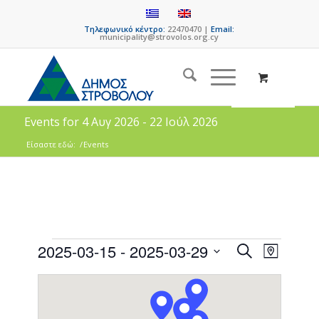
Τηλεφωνικό κέντρο:
22470470 |
Email:
municipality@strovolos.org.cy
Events for 4 Αυγ 2026 - 22 Ιούλ 2026
Είσαστε εδώ:
/
Events
Events
Event
2025-03-15
 - 
2025-03-29
Search
Map
Views
Search
Select
Naviga
date.
and
Views