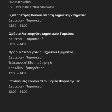
2020 Strovolos
P.C. BOX 28403, 2094 Strovolos
12:00
ΙΟΥΛ
13
Συναυλία «Punjabi Culture», 13/7/25
Εξυπηρέτηση Κοινού από τη Δημοτική Υπηρεσία:
Εκδηλώσεις στο Δημοτικό Θέατρο
Δευτέρα – Παρασκευή:
Δημοτικό Θέατρο Στροβόλου
08:30 – 14:00
Ωράριο λειτουργίας Δημοτικού Ταμείου:
All Day
ΑΥΓ
Δευτέρα – Παρασκευή:
28
Αυγουστιάτικες συναυλίες Δήμου
08:00 – 14:00
Στροβόλου σε πάρκα στις 28 και 31/8/25,
στο πλαίσιο του προγράμματος «Ο
Ωράριο Λειτουργίας Τεχνικού Τμήματος:
Πολιτισμός σε κάθε Γειτονιά»
Δευτέρα – Παρασκευή:
Εκδηλώσεις Δήμου
Τηλεφωνική Εξυπηρέτηση &
Πάρκο Νίκου Χριστοφοριδη
Κατ’ ιδίαν Εξυπηρέτηση:
12:00 – 14:00
All Day
ΑΥΓ
Επισκέψεις Κοινού στον Τομέα Φορολογιών:
31
Αυγουστιάτικες συναυλίες Δήμου
Δευτέρα – Παρασκευή:
Στροβόλου σε πάρκα στις 28 και 31/8/25,
12:00 – 14:00
στο πλαίσιο του προγράμματος «Ο
Πολιτισμός σε κάθε Γειτονιά»
Εκδηλώσεις Δήμου
Πάρκο Βέροιας