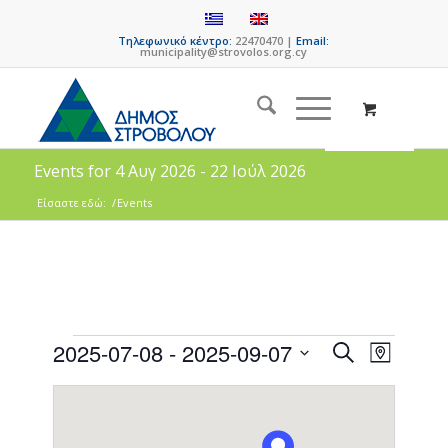
Τηλεφωνικό κέντρο:
22470470 |
Email:
municipality@strovolos.org.cy
Events for 4 Αυγ 2026 - 22 Ιούλ 2026
Είσαστε εδώ:
/
Events
Events
Event
2025-07-08
 - 
2025-09-07
Search
Map
Views
Search
Select
Naviga
date.
and
Views