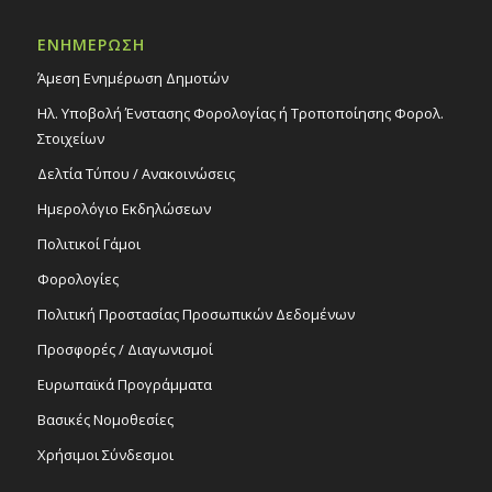
19:30
ΣΕΠ
ΕΝΗΜΕΡΩΣΗ
4
Κύπρος – Ταξίδι στην παράδοσή μας, από
το Παιδικό Θέατρο Σκιών – Δημ. Πάρκο
Άμεση Ενημέρωση Δημοτών
«Στέλλα Αυλωνίτη» (παρά την οδό
Αλέξανδρου Κορίζη)
Ηλ. Υποβολή Ένστασης Φορολογίας ή Τροποποίησης Φορολ.
Εκδηλώσεις Δήμου
Στοιχείων
Πάρκο Στέλλας Αυλωνίτη
Δελτία Τύπου / Ανακοινώσεις
Ημερολόγιο Εκδηλώσεων
09:00
ΣΕΠ
7
«Miss Universe Philippines – Cyprus Pageant
Πολιτικοί Γάμοι
2025», 7/9/25
Εκδηλώσεις στο Δημοτικό Θέατρο
Φορολογίες
Δημοτικό Θέατρο Στροβόλου
Πολιτική Προστασίας Προσωπικών Δεδομένων
Προσφορές / Διαγωνισμοί
Ευρωπαϊκά Προγράμματα
Βασικές Νομοθεσίες
Χρήσιμοι Σύνδεσμοι