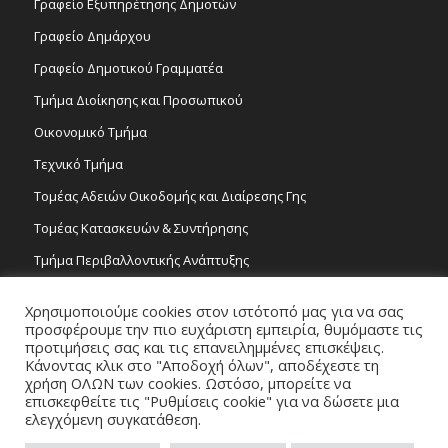
Γραφείο Εξυπηρέτησης Δημοτών
Γραφείο Δημάρχου
Γραφείο Δημοτικού Γραμματέα
Τμήμα Διοίκησης και Προσωπικού
Οικονομικό Τμήμα
Τεχνικό Τμήμα
Τομέας Αδειών Οικοδομής και Διαίρεσης Γης
Τομέας Κατασκευών & Συντήρησης
Τμήμα Περιβαλλοντικής Ανάπτυξης
Tμήμα Δημόσιας Υγείας και Καθαριότητας
Χρησιμοποιούμε cookies στον ιστότοπό μας για να σας
Τομέας Γραμμάτων και Τεχνών
προσφέρουμε την πιο ευχάριστη εμπειρία, θυμόμαστε τις
προτιμήσεις σας και τις επανειλημμένες επισκέψεις.
Τροχονομία
Κάνοντας κλικ στο "Αποδοχή όλων", αποδέχεστε τη
χρήση ΟΛΩΝ των cookies. Ωστόσο, μπορείτε να
επισκεφθείτε τις "Ρυθμίσεις cookie" για να δώσετε μια
ελεγχόμενη συγκατάθεση.