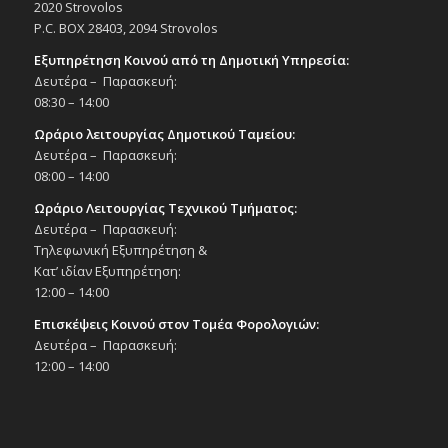
10
Παρουσίαση βιβλίου της Μαρίας Λουκά
2020 Strovolos
«Δεκαέξι πρόσωπα ζητούν συγγραφέα»,
P.C. BOX 28403, 2094 Strovolos
10/9/25
Εξυπηρέτηση Κοινού από τη Δημοτική Υπηρεσία:
Εκδηλώσεις Δήμου
Εκκλησιαστικό Μουσείο Εθνομάρτυρα
Δευτέρα – Παρασκευή:
Κυπριανού στον Στρόβολο
08:30 – 14:00
Ωράριο λειτουργίας Δημοτικού Ταμείου:
20:30
ΣΕΠ
Δευτέρα – Παρασκευή:
11
Συναυλία «Μίκης και Μάνος: 100 χρόνια
08:00 – 14:00
από τη γέννησή τους», 11/9/25
Ωράριο Λειτουργίας Τεχνικού Τμήματος:
Εκδηλώσεις στο Δημοτικό Θέατρο
Δημοτικό Θέατρο Στροβόλου
Δευτέρα – Παρασκευή:
Τηλεφωνική Εξυπηρέτηση &
Κατ’ ιδίαν Εξυπηρέτηση:
20:00
ΣΕΠ
12:00 – 14:00
13
Παράσταση χορού «Yomi World Premiers
Dance Show», 13/9/25
Επισκέψεις Κοινού στον Τομέα Φορολογιών:
Εκδηλώσεις στο Δημοτικό Θέατρο
Δευτέρα – Παρασκευή:
Δημοτικό Θέατρο Στροβόλου
12:00 – 14:00
20:30
ΣΕΠ
13
Συναυλία «Αργεντίνικο Ταγνκό», στο