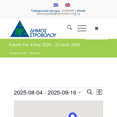
Τηλεφωνικό κέντρο:
22470470 |
Email:
municipality@strovolos.org.cy
Events for 4 Αυγ 2026 - 22 Ιούλ 2026
Είσαστε εδώ:
/
Events
Events
Event
2025-08-04
 - 
2025-09-16
Search
Map
Views
Search
Select
Naviga
date.
and
Views