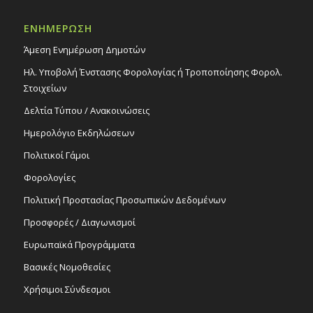
Δημοτικό Πάρκο «Μικρών Εθελοντών»
παρά την οδό Τραπεζούντος,13/9/25
ΕΝΗΜΕΡΩΣΗ
Εκδηλώσεις Δήμου
Δημ Πάρκο Μικρών Εθελοντών
Άμεση Ενημέρωση Δημοτών
Ηλ. Υποβολή Ένστασης Φορολογίας ή Τροποποίησης Φορολ.
20:00
ΣΕΠ
14
Στοιχείων
Παράσταση χορού «Yomi World Premiers
Dance Show», 14/9/25
Δελτία Τύπου / Ανακοινώσεις
Εκδηλώσεις στο Δημοτικό Θέατρο
Ημερολόγιο Εκδηλώσεων
Δημοτικό Θέατρο Στροβόλου
Πολιτικοί Γάμοι
19:00
ΣΕΠ
Φορολογίες
16
Τελετή απονομής βραβείων ετήσιων
Διαγωνισμών από Κυπριακό Σύνδεσμο
Πολιτική Προστασίας Προσωπικών Δεδομένων
Παιδικού Νεανικού Βιβλίου, 16/9/25
Προσφορές / Διαγωνισμοί
Εκδηλώσεις Δήμου
Πολιτιστικό Κέντρο Στροβόλου
Ευρωπαϊκά Προγράμματα
Βασικές Νομοθεσίες
Χρήσιμοι Σύνδεσμοι