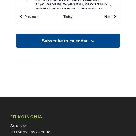
Στροβόλου σε πάρκα στις 28 και 31/8/25,
στο πλαίσιο του προγράμματος «Ο
Πολιτισμός σε κάθε Γειτονιά»
Events
Events
Previous
Today
Next
Εκδηλώσεις Δήμου
Πάρκο Βέροιας
Subscribe to calendar
19:30
ΣΕΠ
4
Κύπρος – Ταξίδι στην παράδοσή μας, από
το Παιδικό Θέατρο Σκιών – Δημ. Πάρκο
«Στέλλα Αυλωνίτη» (παρά την οδό
Αλέξανδρου Κορίζη)
Εκδηλώσεις Δήμου
Πάρκο Στέλλας Αυλωνίτη
09:00
ΣΕΠ
7
«Miss Universe Philippines – Cyprus Pageant
2025», 7/9/25
Εκδηλώσεις στο Δημοτικό Θέατρο
Δημοτικό Θέατρο Στροβόλου
ΕΠΙΚΟΙΝΩΝΙΑ
Address:
19:30
100 Strovolos Avenue
ΣΕΠ