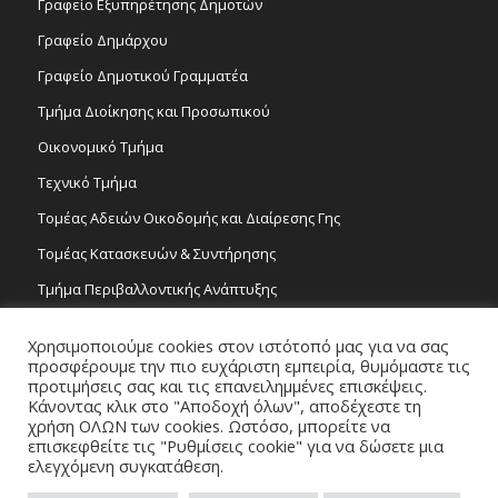
Γραφείο Εξυπηρέτησης Δημοτών
Γραφείο Δημάρχου
Γραφείο Δημοτικού Γραμματέα
Τμήμα Διοίκησης και Προσωπικού
Οικονομικό Τμήμα
Τεχνικό Τμήμα
Τομέας Αδειών Οικοδομής και Διαίρεσης Γης
Τομέας Κατασκευών & Συντήρησης
Τμήμα Περιβαλλοντικής Ανάπτυξης
Tμήμα Δημόσιας Υγείας και Καθαριότητας
Χρησιμοποιούμε cookies στον ιστότοπό μας για να σας
Τομέας Γραμμάτων και Τεχνών
προσφέρουμε την πιο ευχάριστη εμπειρία, θυμόμαστε τις
προτιμήσεις σας και τις επανειλημμένες επισκέψεις.
Τροχονομία
Κάνοντας κλικ στο "Αποδοχή όλων", αποδέχεστε τη
χρήση ΟΛΩΝ των cookies. Ωστόσο, μπορείτε να
επισκεφθείτε τις "Ρυθμίσεις cookie" για να δώσετε μια
ελεγχόμενη συγκατάθεση.