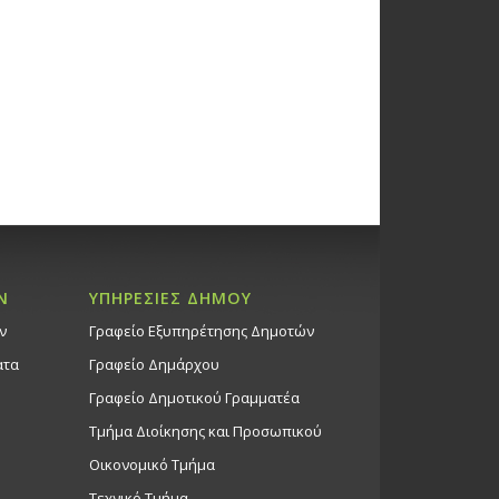
 παράσταση «Τα παπουτσάκια
ε παραμύθια», της Αγγελικής
, από το Θέατρο ΑΕΡΟΣΤΑΤΟ,
10:30πμ – Αίθ. Εκδηλώσεων Ι. Ν.
κά
ώσεις Δήμου
τόλου Λουκά Προσφυγικό Οικισμό
Σωματικής Διάπλασης «WABBA
Ν
ΥΠΗΡΕΣΙΕΣ ΔΗΜΟΥ
assic», 2/11/25
ώσεις στο Δημοτικό Θέατρο
ν
Γραφείο Εξυπηρέτησης Δημοτών
Θέατρο Στροβόλου
ατα
Γραφείο Δημάρχου
Γραφείο Δημοτικού Γραμματέα
Τμήμα Διοίκησης και Προσωπικού
η Προσφοράς Ετήσιου
 Πολιτιστικής – Αθλητικής –
Οικονομικό Τμήμα
κής – Προσφοράς «Κυριάκος
Τεχνικό Τμήμα