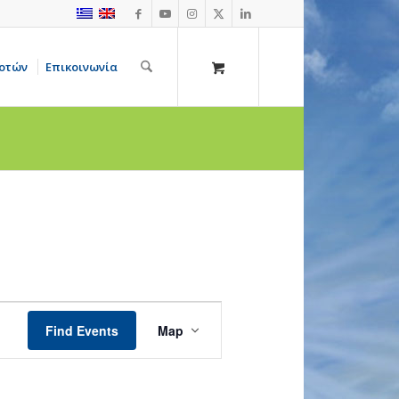
οτών
Επικοινωνία
Event
Views
Find Events
Map
Navigation