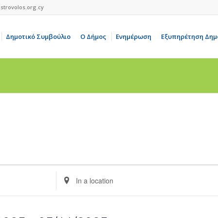
strovolos.org.cy
Δημοτικό Συμβούλιο
Ο Δήμος
Ενημέρωση
Εξυπηρέτηση Δημ
Enter
Location.
Search
for
Events