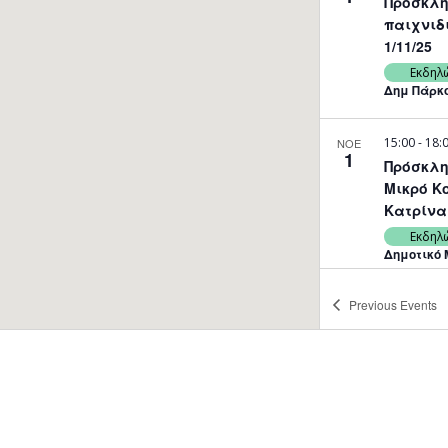
Πρόσκλη
παιχνιδ
1/11/25
Εκδηλ
Δημ Πάρκο
15:00
-
18:
ΝΟΕ
1
Πρόσκλη
Μικρό Κ
Κατρίνα 
Εκδηλ
Δημοτικό 
Previous
Events
16:00
ΝΟΕ
1
Θεατρική
πάντα!»,
Εκδηλ
Δημοτικό 