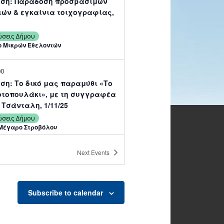
ση: Παράδοση προσβάσιμων
ιών & εγκαίνια τοιχογραφίας,
ώσεις Δήμου
 Μικρών Εθελοντών
00
ση: Το δικό μας παραμύθι «Το
οτοπουλάκι», με τη συγγραφέα
Τσάνταλη, 1/11/25
ώσεις Δήμου
Μέγαρο Στροβόλου
Next
Events
 παράσταση «Lilo και Stich για
 1/11/25
ώσεις στο Δημοτικό Θέατρο
Subscribe to calendar
Θέατρο Στροβόλου