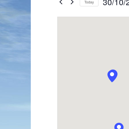
30/10/
Today
Navigation
by
Select
Keyword.
date.