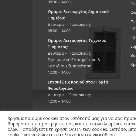
08:30 – 14:00
Πο
Ωράριο λειτουργίας Δημοτικού
Φο
Ταμείου:
Πο
Δευτέρα – Παρασκευή:
Πρ
08:00 – 14:00
Πρ
Ωράριο Λειτουργίας Τεχνικού
Ευ
Τμήματος:
Δευτέρα – Παρασκευή:
Βα
Τηλεφωνική Εξυπηρέτηση &
Χρ
Κατ’ ιδίαν Εξυπηρέτηση:
12:00 – 14:00
Επισκέψεις Κοινού στον Τομέα
Φορολογιών:
Δευτέρα – Παρασκευή:
12:00 – 14:00
Χρησιμοποιούμε cookies στον ιστότοπό μας για να σας προσ
θυμόμαστε τις προτιμήσεις σας και τις επανειλημμένες επισ
όλων", αποδέχεστε τη χρήση ΟΛΩΝ των cookies. Ωστόσο, μπορ
cookie" για να δώσετε μια ελεγχόμενη συγκατάθεση.
Copyright 2026 © Δήμος Στροβόλου, All Rights Reserv