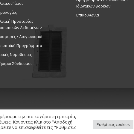
Πίσσης»,
λιτικοί Γάμοι
Ιδιωτικών φορέων
Εκδηλ
ρολογίες
Επικοινωνία
Ολυμπιακ
λιτική Προστασίας
οσωπικών Δεδομένων
19:30
ΝΟΕ
4
οσφορές / Διαγωνισμοί
Κορεατι
Εορτασμ
ρωπαϊκά Προγράμματα
Σχέσεων
σικές Νομοθεσίες
Κορέας 
ήσιμοι Σύνδεσμοι
Κύπρου, 
Εκδηλ
Δημοτικό 
20:30
ΝΟΕ
5
«Μ’ ένα 
νυκτεριν
τους Δη
φέρουμε την πιο ευχάριστη εμπειρία,
Παράσχου
κέψεις. Κάνοντας κλικ στο "Αποδοχή
Ρυθμίσεις cookies
είτε να επισκεφθείτε τις "Ρυθμίσεις
Εκδηλ
ed. / Powered by
NETinfo Plc
Δημοτικό 