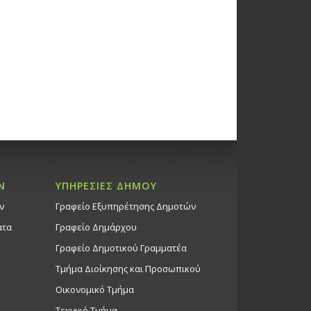
α ΘΟΔΩΡΗ ΒΟΥΤΣΙΚΑΚΗ – ΛΙΝΑΣ
ΟΠΟΥΛΟΥ «Το πρώτο μου
φυλλο», 2/2/26
ώσεις στο Δημοτικό Θέατρο
Θέατρο Στροβόλου
ονοματοδότησης του Δημοτικού
Άντης Χατζηκωστής», 5/2/26,
, παρά την οδό Άντη
στή, πλησίον κυκλικού κόμβου
Ν
ΥΠΗΡΕΣΙΕΣ ΔΗΜΟΥ
ρχαγγέλου
ώσεις Δήμου
ν
Γραφείο Εξυπηρέτησης Δημοτών
Πάρκο Άντης Χατζηκωστής
Λευκωσία
ατα
Γραφείο Δημάρχου
Γραφείο Δημοτικού Γραμματέα
Τμήμα Διοίκησης και Προσωπικού
ση χορού «SWAN LAKE», 8/2/26
ώσεις στο Δημοτικό Θέατρο
Οικονομικό Τμήμα
Θέατρο Στροβόλου
Τεχνικό Τμήμα