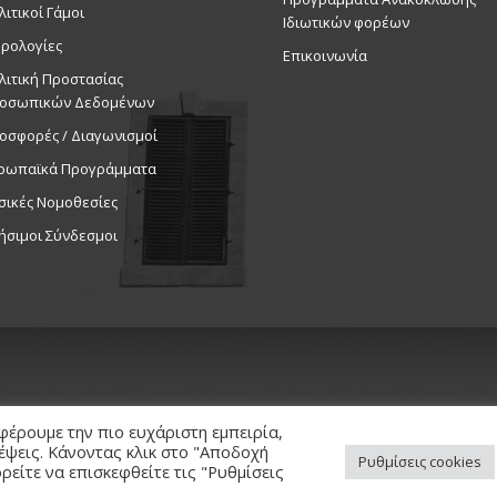
λιτικοί Γάμοι
Ιδιωτικών φορέων
ρολογίες
Επικοινωνία
λιτική Προστασίας
οσωπικών Δεδομένων
οσφορές / Διαγωνισμοί
ρωπαϊκά Προγράμματα
σικές Νομοθεσίες
ήσιμοι Σύνδεσμοι
φέρουμε την πιο ευχάριστη εμπειρία,
κέψεις. Κάνοντας κλικ στο "Αποδοχή
Ρυθμίσεις cookies
είτε να επισκεφθείτε τις "Ρυθμίσεις
ed. / Powered by
NETinfo Plc