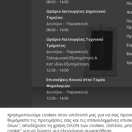
08:30 – 14:00
Πο
Ωράριο λειτουργίας Δημοτικού
Φο
Ταμείου:
Πο
Δευτέρα – Παρασκευή:
Πρ
08:00 – 14:00
Πρ
Ωράριο Λειτουργίας Τεχνικού
Ευ
Τμήματος:
Δευτέρα – Παρασκευή:
Βα
Τηλεφωνική Εξυπηρέτηση &
Χρ
Κατ’ ιδίαν Εξυπηρέτηση:
12:00 – 14:00
Επισκέψεις Κοινού στον Τομέα
Φορολογιών:
Δευτέρα – Παρασκευή:
12:00 – 14:00
Χρησιμοποιούμε cookies στον ιστότοπό μας για να σας προσ
θυμόμαστε τις προτιμήσεις σας και τις επανειλημμένες επισ
όλων", αποδέχεστε τη χρήση ΟΛΩΝ των cookies. Ωστόσο, μπορ
cookie" για να δώσετε μια ελεγχόμενη συγκατάθεση.
Copyright 2026 © Δήμος Στροβόλου, All Rights Reserv