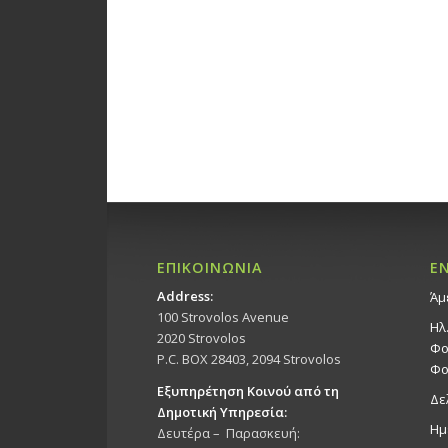
ΕΠΙΚΟΙΝΩΝΙΑ
Ε
Address:
Άμ
100 Strovolos Avenue
Ηλ
2020 Strovolos
Φο
P.C. BOX 28403, 2094 Strovolos
Φο
Εξυπηρέτηση Κοινού από τη
Δε
Δημοτική Υπηρεσία:
Ημ
Δευτέρα – Παρασκευή: