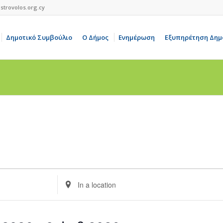
strovolos.org.cy
Δημοτικό Συμβούλιο
Ο Δήμος
Ενημέρωση
Εξυπηρέτηση Δημ
Enter
Location.
Search
for
Events