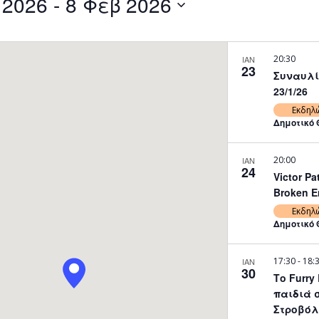
 2026
 - 
8 Φεβ 2026
by
Location.
20:30
ΙΑΝ
23
Συναυλία
23/1/26
Εκδηλ
Δημοτικό 
20:00
ΙΑΝ
24
Victor P
Broken En
Εκδηλ
Δημοτικό 
17:30
-
18:
ΙΑΝ
30
Το Furry
παιδιά 
Στροβόλο