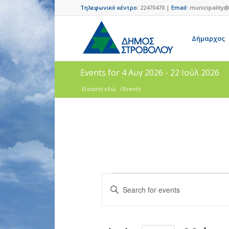
Τηλεφωνικό κέντρο:
22470470 |
Email:
municipality@
Δήμαρχος
Events for 4 Αυγ 2026 - 22 Ιούλ 2026
Είσαστε εδώ:
/
Events
Events
Enter
Search
Keyword.
and
Search
for
Views
Events