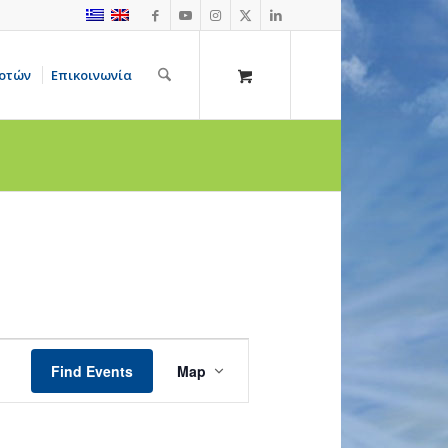
οτών
Επικοινωνία
Event
Views
Find Events
Map
Navigation