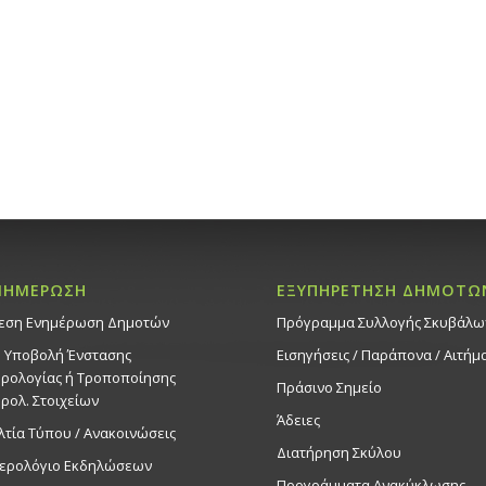
2
Συναυλί
ΝΙΚΟΛΑΚ
Τριαντα
Εκδηλ
Δημοτικό 
11:00
ΦΕΒ
5
Τελετή 
Πάρκου «
11:00 πμ
Χατζηκω
ΝΗΜΕΡΩΣΗ
ΕΞΥΠΗΡΕΤΗΣΗ ΔΗΜΟΤΩ
Λεωφ. Α
Εκδηλ
εση Ενημέρωση Δημοτών
Πρόγραμμα Συλλογής Σκυβάλω
Δημοτικό 
. Υποβολή Ένστασης
Εισηγήσεις / Παράπονα / Αιτήμ
ρολογίας ή Τροποποίησης
Πράσινο Σημείο
11:00
ΦΕΒ
ρολ. Στοιχείων
8
Άδειες
Παράστα
λτία Τύπου / Ανακοινώσεις
Εκδηλ
Διατήρηση Σκύλου
ερολόγιο Εκδηλώσεων
Δημοτικό 
Προγράμματα Ανακύκλωσης