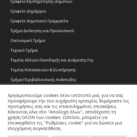
Γραφείο Εξυπηρέτησης Δημοτών
Γραφείο Δημάρχου
Γραφείο Δημοτικού Γραμματέα
Τμήμα Διοίκησης και Προσωπικού
Οικονομικό Τμήμα
Τεχνικό Τμήμα
Τομέας Αδειών Οικοδομής και Διαίρεσης Γης
Τομέας Κατασκευών & Συντήρησης
Τμήμα Περιβαλλοντικής Ανάπτυξης
Tμήμα Δημόσιας Υγείας και Καθαριότητας
Χρησιμοποιούμε cookies στον ιστότοπό μας για να σας
Τομέας Γραμμάτων και Τεχνών
προσφέρουμε την πιο ευχάριστη εμπειρία, θυμόμαστε τις
προτιμήσεις σας και τις επανειλημμένες επισκέψεις.
Τροχονομία
Κάνοντας κλικ στο "Αποδοχή όλων", αποδέχεστε τη
χρήση ΟΛΩΝ των cookies. Ωστόσο, μπορείτε να
επισκεφθείτε τις "Ρυθμίσεις cookie" για να δώσετε μια
ελεγχόμενη συγκατάθεση.