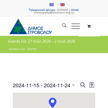
Τηλεφωνικό κέντρο:
22470470 |
Email:
municipality@strovolos.org.cy
Events for 27 Ιούλ 2026 - 2 Ιούλ 2026
Είσαστε εδώ:
/
Events
Events
Event
2024-11-15
 - 
2024-11-24
Search
Map
Views
Search
Select
Naviga
date.
and
Views