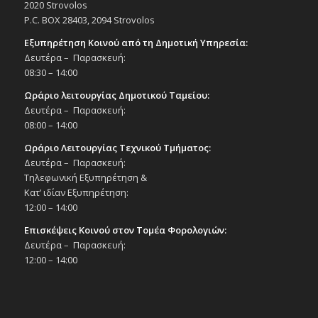
2020 Strovolos
Πολιτιστικό Κέντρο Στροβόλου
P.C. BOX 28403, 2094 Strovolos
Εξυπηρέτηση Κοινού από τη Δημοτική Υπηρεσία:
16:00
-
20:00
ΝΟΕ
Δευτέρα – Παρασκευή:
22
Vartan Tashdjian Book Launch | Exhibition
08:30 – 14:00
Duration 22 – 23/11/24, 10:00-13:00 & 16:00-
20:00
Ωράριο λειτουργίας Δημοτικού Ταμείου:
Εκδηλώσεις Άλλων Φορέων
Δευτέρα – Παρασκευή:
Πολιτιστικό Κέντρο Στροβόλου
08:00 – 14:00
Ωράριο Λειτουργίας Τεχνικού Τμήματος:
10:00
-
13:00
ΝΟΕ
23
Δευτέρα – Παρασκευή:
Vartan Tashdjian Book Launch | Exhibition
Τηλεφωνική Εξυπηρέτηση &
Duration 22 – 23/11/24, 10:00-13:00 & 16:00-
20:00
Κατ’ ιδίαν Εξυπηρέτηση:
Εκδηλώσεις Άλλων Φορέων
12:00 – 14:00
Πολιτιστικό Κέντρο Στροβόλου
Επισκέψεις Κοινού στον Τομέα Φορολογιών:
Δευτέρα – Παρασκευή:
16:00
ΝΟΕ
12:00 – 14:00
23
Φωταγώγηση Χριστουγεννιάτικου
Δέντρου, Σάββατο 23/11/24 | 16:00 –
Δημοτικό Μέγαρο & Χριστουγεννιάτικες
μελωδίες σε όλο τον Στρόβολο με το
μουσικό λεωφορείο του Δήμου Στροβόλου