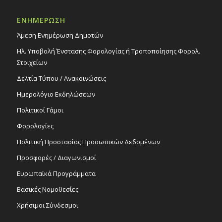
Εκδηλώσεις Δήμου
ΕΝΗΜΕΡΩΣΗ
Δημοτικό Μέγαρο Στροβόλου
Άμεση Ενημέρωση Δημοτών
16:00
-
20:00
ΝΟΕ
Ηλ. Υποβολή Ένστασης Φορολογίας ή Τροποποίησης Φορολ.
23
Vartan Tashdjian Book Launch | Exhibition
Στοιχείων
Duration 22 – 23/11/24, 10:00-13:00 & 16:00-
20:00
Δελτία Τύπου / Ανακοινώσεις
Εκδηλώσεις Άλλων Φορέων
Πολιτιστικό Κέντρο Στροβόλου
Ημερολόγιο Εκδηλώσεων
Πολιτικοί Γάμοι
11:00
ΝΟΕ
Φορολογίες
24
«Galaxy of Τalents Gala», 24/11/24
Εκδηλώσεις στο Δημοτικό Θέατρο
Πολιτική Προστασίας Προσωπικών Δεδομένων
Δημοτικό Θέατρο Στροβόλου
Προσφορές / Διαγωνισμοί
Ευρωπαϊκά Προγράμματα
Βασικές Νομοθεσίες
Χρήσιμοι Σύνδεσμοι