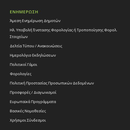
Εκδηλώσεις Δήμου
ΕΝΗΜΕΡΩΣΗ
Δημοτικό Μέγαρο Στροβόλου
Άμεση Ενημέρωση Δημοτών
16:00
-
20:00
ΝΟΕ
Ηλ. Υποβολή Ένστασης Φορολογίας ή Τροποποίησης Φορολ.
23
Vartan Tashdjian Book Launch | Exhibition
Στοιχείων
Duration 22 – 23/11/24, 10:00-13:00 & 16:00-
20:00
Δελτία Τύπου / Ανακοινώσεις
Εκδηλώσεις Άλλων Φορέων
Πολιτιστικό Κέντρο Στροβόλου
Ημερολόγιο Εκδηλώσεων
Πολιτικοί Γάμοι
11:00
ΝΟΕ
Φορολογίες
24
«Galaxy of Τalents Gala», 24/11/24
Εκδηλώσεις στο Δημοτικό Θέατρο
Πολιτική Προστασίας Προσωπικών Δεδομένων
Δημοτικό Θέατρο Στροβόλου
Προσφορές / Διαγωνισμοί
Ευρωπαϊκά Προγράμματα
Βασικές Νομοθεσίες
Χρήσιμοι Σύνδεσμοι