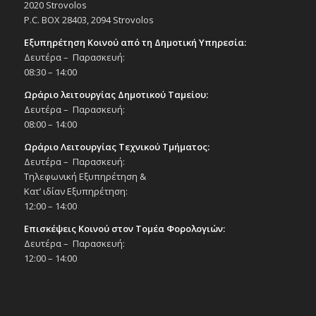
2020 Strovolos
Πολιτιστικό Κέντρο Στροβόλου
P.C. BOX 28403, 2094 Strovolos
Εξυπηρέτηση Κοινού από τη Δημοτική Υπηρεσία:
16:00
-
20:00
ΝΟΕ
Δευτέρα – Παρασκευή:
22
Vartan Tashdjian Book Launch | Exhibition
08:30 – 14:00
Duration 22 – 23/11/24, 10:00-13:00 & 16:00-
20:00
Ωράριο λειτουργίας Δημοτικού Ταμείου:
Εκδηλώσεις Άλλων Φορέων
Δευτέρα – Παρασκευή:
Πολιτιστικό Κέντρο Στροβόλου
08:00 – 14:00
Ωράριο Λειτουργίας Τεχνικού Τμήματος:
10:00
-
13:00
ΝΟΕ
23
Δευτέρα – Παρασκευή:
Vartan Tashdjian Book Launch | Exhibition
Τηλεφωνική Εξυπηρέτηση &
Duration 22 – 23/11/24, 10:00-13:00 & 16:00-
20:00
Κατ’ ιδίαν Εξυπηρέτηση:
Εκδηλώσεις Άλλων Φορέων
12:00 – 14:00
Πολιτιστικό Κέντρο Στροβόλου
Επισκέψεις Κοινού στον Τομέα Φορολογιών:
Δευτέρα – Παρασκευή:
16:00
ΝΟΕ
12:00 – 14:00
23
Φωταγώγηση Χριστουγεννιάτικου
Δέντρου, Σάββατο 23/11/24 | 16:00 –
Δημοτικό Μέγαρο & Χριστουγεννιάτικες
μελωδίες σε όλο τον Στρόβολο με το
μουσικό λεωφορείο του Δήμου Στροβόλου