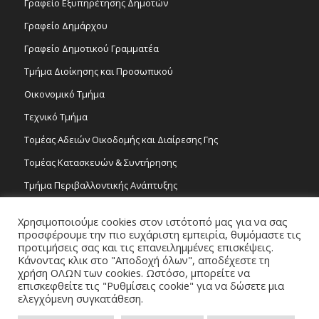
Γραφείο Εξυπηρέτησης Δημοτών
Γραφείο Δημάρχου
Γραφείο Δημοτικού Γραμματέα
Τμήμα Διοίκησης και Προσωπικού
Οικονομικό Τμήμα
Τεχνικό Τμήμα
Τομέας Αδειών Οικοδομής και Διαίρεσης Γης
Τομέας Κατασκευών & Συντήρησης
Τμήμα Περιβαλλοντικής Ανάπτυξης
Tμήμα Δημόσιας Υγείας και Καθαριότητας
Χρησιμοποιούμε cookies στον ιστότοπό μας για να σας
Τομέας Γραμμάτων και Τεχνών
προσφέρουμε την πιο ευχάριστη εμπειρία, θυμόμαστε τις
προτιμήσεις σας και τις επανειλημμένες επισκέψεις.
Τροχονομία
Κάνοντας κλικ στο "Αποδοχή όλων", αποδέχεστε τη
χρήση ΟΛΩΝ των cookies. Ωστόσο, μπορείτε να
επισκεφθείτε τις "Ρυθμίσεις cookie" για να δώσετε μια
ελεγχόμενη συγκατάθεση.