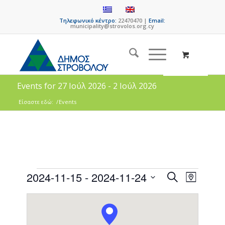
Τηλεφωνικό κέντρο:
22470470 |
Email:
municipality@strovolos.org.cy
Events for 27 Ιούλ 2026 - 2 Ιούλ 2026
Είσαστε εδώ:
/
Events
Events
Event
2024-11-15
 - 
2024-11-24
Search
Map
Views
Search
Select
Naviga
date.
and
Views