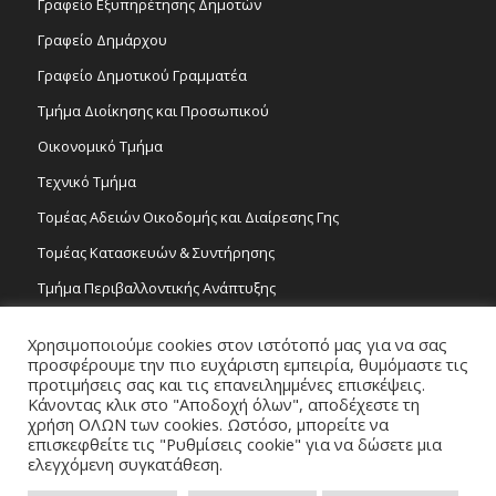
Γραφείο Εξυπηρέτησης Δημοτών
Γραφείο Δημάρχου
Γραφείο Δημοτικού Γραμματέα
Τμήμα Διοίκησης και Προσωπικού
Οικονομικό Τμήμα
Τεχνικό Τμήμα
Τομέας Αδειών Οικοδομής και Διαίρεσης Γης
Τομέας Κατασκευών & Συντήρησης
Τμήμα Περιβαλλοντικής Ανάπτυξης
Tμήμα Δημόσιας Υγείας και Καθαριότητας
Χρησιμοποιούμε cookies στον ιστότοπό μας για να σας
Τομέας Γραμμάτων και Τεχνών
προσφέρουμε την πιο ευχάριστη εμπειρία, θυμόμαστε τις
προτιμήσεις σας και τις επανειλημμένες επισκέψεις.
Τροχονομία
Κάνοντας κλικ στο "Αποδοχή όλων", αποδέχεστε τη
χρήση ΟΛΩΝ των cookies. Ωστόσο, μπορείτε να
επισκεφθείτε τις "Ρυθμίσεις cookie" για να δώσετε μια
ελεγχόμενη συγκατάθεση.