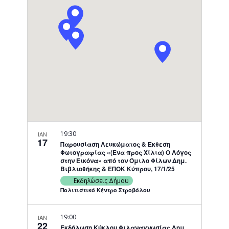
Navigati
19:30
ΙΑΝ
17
Παρουσίαση Λευκώματος & Έκθεση
Φωτογραφίας «(Ένα προς Χίλια) Ο Λόγος
στην Εικόνα» από τον Όμιλο Φίλων Δημ.
Βιβλιοθήκης & ΕΠΟΚ Κύπρου, 17/1/25
Εκδηλώσεις Δήμου
Πολιτιστικό Κέντρο Στροβόλου
19:00
ΙΑΝ
22
Εκδήλωση Κύκλου Φιλαναγνωσίας Δημ.