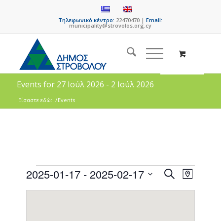
Τηλεφωνικό κέντρο:
22470470 |
Email:
municipality@strovolos.org.cy
Events for 27 Ιούλ 2026 - 2 Ιούλ 2026
Είσαστε εδώ:
/
Events
Events
Event
2025-01-17
 - 
2025-02-17
Search
Map
Views
Search
Select
Naviga
date.
and
Views