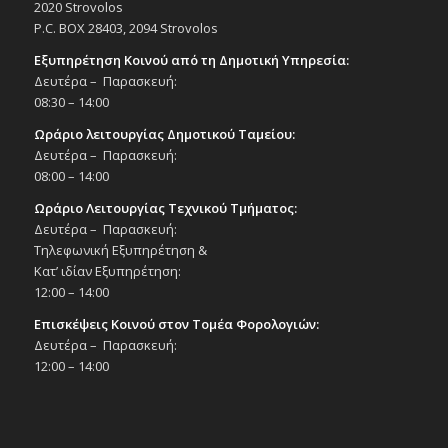
2020 Strovolos
παράσταση τμήματος χορού Ιδιωτικής
Σχολής Φόρουμ», 7/2/25
P.C. BOX 28403, 2094 Strovolos
Εκδηλώσεις στο Δημοτικό Θέατρο
Εξυπηρέτηση Κοινού από τη Δημοτική Υπηρεσία:
Δημοτικό Θέατρο Στροβόλου
Δευτέρα – Παρασκευή:
08:30 – 14:00
20:30
ΦΕΒ
9
Ωράριο λειτουργίας Δημοτικού Ταμείου:
Συναυλία «Αφιέρωμα στον Νίκο Γκάτσο»,
9/2/25
Δευτέρα – Παρασκευή:
08:00 – 14:00
Εκδηλώσεις στο Δημοτικό Θέατρο
Δημοτικό Θέατρο Στροβόλου
Ωράριο Λειτουργίας Τεχνικού Τμήματος:
Δευτέρα – Παρασκευή:
19:30
Τηλεφωνική Εξυπηρέτηση &
ΦΕΒ
12
Φιλολογικό Μνημόσυνο προς τιμήν της
Κατ’ ιδίαν Εξυπηρέτηση:
λογοτέχνιδας Ρούλας Ιωαννίδου Σταύρου,
12:00 – 14:00
12/2/25
Επισκέψεις Κοινού στον Τομέα Φορολογιών:
Εκδηλώσεις Δήμου
Πολιτιστικό Κέντρο Στροβόλου
Δευτέρα – Παρασκευή:
12:00 – 14:00
20:00
ΦΕΒ
14
Φιλανθρωπική «Πάμε σαν άλλοτε»,
14/2/25