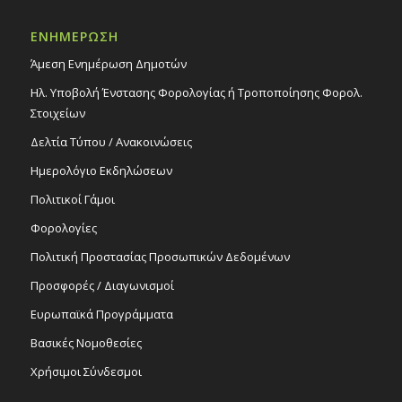
Εκδηλώσεις στο Δημοτικό Θέατρο
Δημοτικό Θέατρο Στροβόλου
ΕΝΗΜΕΡΩΣΗ
Άμεση Ενημέρωση Δημοτών
19:30
ΦΕΒ
15
Θεατρική παράσταση «Κόμα Δράκουλας»,
Ηλ. Υποβολή Ένστασης Φορολογίας ή Τροποποίησης Φορολ.
15/2/25
Στοιχείων
Εκδηλώσεις στο Δημοτικό Θέατρο
Δελτία Τύπου / Ανακοινώσεις
Δημοτικό Θέατρο Στροβόλου
Ημερολόγιο Εκδηλώσεων
18:30
ΦΕΒ
Πολιτικοί Γάμοι
17
Ενοριακό Συμβούλιο Δασούπολης: Ο
Στρόβολος αλλάζει. Μαζί κάνουμε
Φορολογίες
καλύτερη τη γειτονιά μας!
Πολιτική Προστασίας Προσωπικών Δεδομένων
Εκδηλώσεις Δήμου
Ιερός Ναός Αποστόλου Βαρνάβα
Προσφορές / Διαγωνισμοί
Δασουπόλεως
Ευρωπαϊκά Προγράμματα
Βασικές Νομοθεσίες
Χρήσιμοι Σύνδεσμοι