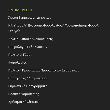
Δημοτικό Θέατρο Στροβόλου
ΕΝΗΜΕΡΩΣΗ
20:00
ΦΕΒ
Άμεση Ενημέρωση Δημοτών
26
Θεατρική παράσταση «Επιθεωρητής
Νικολάι Γκόγκολ», 26/2/25
Ηλ. Υποβολή Ένστασης Φορολογίας ή Τροποποίησης Φορολ.
Εκδηλώσεις στο Δημοτικό Θέατρο
Στοιχείων
Δημοτικό Θέατρο Στροβόλου
Δελτία Τύπου / Ανακοινώσεις
Ημερολόγιο Εκδηλώσεων
Πολιτικοί Γάμοι
Φορολογίες
Πολιτική Προστασίας Προσωπικών Δεδομένων
Προσφορές / Διαγωνισμοί
Ευρωπαϊκά Προγράμματα
Βασικές Νομοθεσίες
Χρήσιμοι Σύνδεσμοι