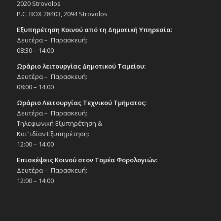
Δημοτικό Θέατρο Στροβόλου
2020 Strovolos
P.C. BOX 28403, 2094 Strovolos
19:30
ΦΕΒ
Εξυπηρέτηση Κοινού από τη Δημοτική Υπηρεσία:
23
Συναυλία Ορχήστρας Εγχόρδων Δήμου
Δευτέρα – Παρασκευή:
Στροβόλου «Που Δύσιν ως Ανατολήν », με
08:30 – 14:00
πρωτότυπες συνθέσεις της Δέσποινας
Ζορπά, 23/2/25
Ωράριο λειτουργίας Δημοτικού Ταμείου:
Εκδηλώσεις Δήμου
Δευτέρα – Παρασκευή:
Εκκλησιαστικό Μουσείο Εθνομάρτυρα
08:00 – 14:00
Κυπριανού στον Στρόβολο
Ωράριο Λειτουργίας Τεχνικού Τμήματος:
Δευτέρα – Παρασκευή:
20:00
ΦΕΒ
24
Τηλεφωνική Εξυπηρέτηση &
Ρεσιτάλ κλασικού τραγουδιού και πιάνου
«Αφροδίτης Άσμα», 24/2/25
Κατ’ ιδίαν Εξυπηρέτηση:
12:00 – 14:00
Εκδηλώσεις στο Δημοτικό Θέατρο
Δημοτικό Θέατρο Στροβόλου
Επισκέψεις Κοινού στον Τομέα Φορολογιών:
Δευτέρα – Παρασκευή:
20:00
ΦΕΒ
12:00 – 14:00
25
Μουσική Βραδιά με τους Σταύρο
Σαλαμπασόπουλο και Εβελίνα Νικόλιζα,
25/2/25
Εκδηλώσεις στο Δημοτικό Θέατρο