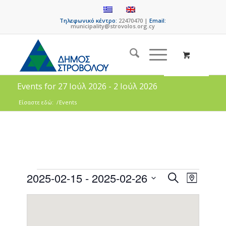
Τηλεφωνικό κέντρο:
22470470 |
Email:
municipality@strovolos.org.cy
Events for 27 Ιούλ 2026 - 2 Ιούλ 2026
Είσαστε εδώ:
/
Events
Events
Event
2025-02-15
 - 
2025-02-26
Search
Map
Views
Search
Select
Naviga
date.
and
Views