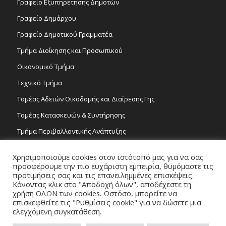
Γραφείο Εξυπηρέτησης Δημοτών
Γραφείο Δημάρχου
Γραφείο Δημοτικού Γραμματέα
Τμήμα Διοίκησης και Προσωπικού
Οικονομικό Τμήμα
Τεχνικό Τμήμα
Τομέας Αδειών Οικοδομής και Διαίρεσης Γης
Τομέας Κατασκευών & Συντήρησης
Τμήμα Περιβαλλοντικής Ανάπτυξης
Tμήμα Δημόσιας Υγείας και Καθαριότητας
Χρησιμοποιούμε cookies στον ιστότοπό μας για να σας
Τομέας Γραμμάτων και Τεχνών
προσφέρουμε την πιο ευχάριστη εμπειρία, θυμόμαστε τις
προτιμήσεις σας και τις επανειλημμένες επισκέψεις.
Τροχονομία
Κάνοντας κλικ στο "Αποδοχή όλων", αποδέχεστε τη
χρήση ΟΛΩΝ των cookies. Ωστόσο, μπορείτε να
επισκεφθείτε τις "Ρυθμίσεις cookie" για να δώσετε μια
ελεγχόμενη συγκατάθεση.