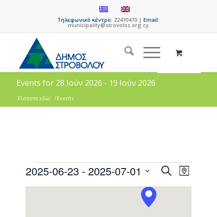
Τηλεφωνικό κέντρο:
22470470 |
Email:
municipality@strovolos.org.cy
Events for 28 Ιούν 2026 - 19 Ιούν 2026
Είσαστε εδώ:
/
Events
Events
Event
2025-06-23
 - 
2025-07-01
Search
Map
Views
Search
Select
Naviga
date.
and
Views