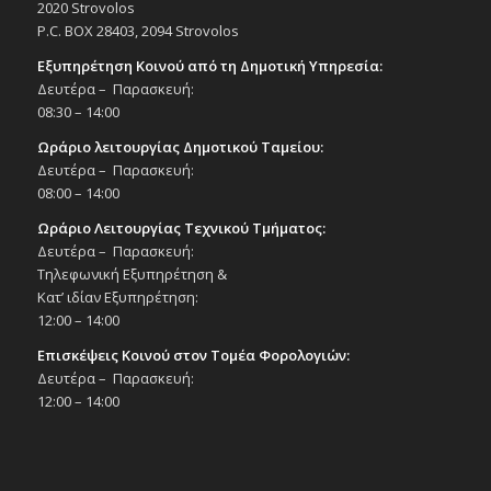
2020 Strovolos
Εκδηλώσεις Άλλων Φορέων
P.C. BOX 28403, 2094 Strovolos
Εκκλησιαστικό Μουσείο Εθνομάρτυρα
Κυπριανού στον Στρόβολο
Εξυπηρέτηση Κοινού από τη Δημοτική Υπηρεσία:
Δευτέρα – Παρασκευή:
19:30
08:30 – 14:00
ΙΟΥΝ
26
Συναυλία Ορχήστρας Εγχόρδων &
Ωράριο λειτουργίας Δημοτικού Ταμείου:
Παιδικής Χορωδίας «Μικροί Εθελοντές
Δήμου Στροβόλου – Τραγουδώ για έναν
Δευτέρα – Παρασκευή:
σκοπό», με την ευκαιρία της Παγκ. Ημέρας
08:00 – 14:00
Μουσικής, 26/6/25
Ωράριο Λειτουργίας Τεχνικού Τμήματος:
Εκδηλώσεις Δήμου
Εκκλησιαστικό Μουσείο Εθνομάρτυρα
Δευτέρα – Παρασκευή:
Κυπριανού στον Στρόβολο
Τηλεφωνική Εξυπηρέτηση &
Κατ’ ιδίαν Εξυπηρέτηση:
12:00 – 14:00
18:00
ΙΟΥΝ
30
Παράσταση χορού «50 χρόνια Σχολή
Επισκέψεις Κοινού στον Τομέα Φορολογιών:
Χορού Σιακαλλή», 30/6/25
Δευτέρα – Παρασκευή:
Εκδηλώσεις στο Δημοτικό Θέατρο
12:00 – 14:00
Δημοτικό Θέατρο Στροβόλου
20:30
ΙΟΥΝ
30