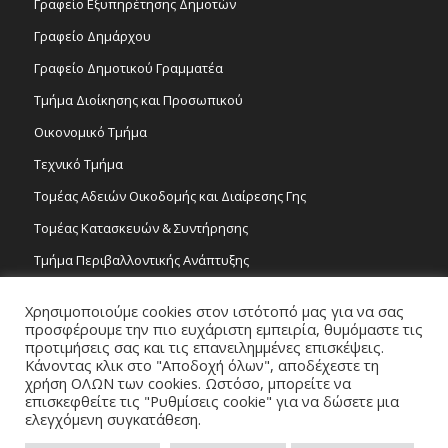
Γραφείο Εξυπηρέτησης Δημοτών
Γραφείο Δημάρχου
Γραφείο Δημοτικού Γραμματέα
Τμήμα Διοίκησης και Προσωπικού
Οικονομικό Τμήμα
Τεχνικό Τμήμα
Τομέας Αδειών Οικοδομής και Διαίρεσης Γης
Τομέας Κατασκευών & Συντήρησης
Τμήμα Περιβαλλοντικής Ανάπτυξης
Tμήμα Δημόσιας Υγείας και Καθαριότητας
Χρησιμοποιούμε cookies στον ιστότοπό μας για να σας
Τομέας Γραμμάτων και Τεχνών
προσφέρουμε την πιο ευχάριστη εμπειρία, θυμόμαστε τις
προτιμήσεις σας και τις επανειλημμένες επισκέψεις.
Τροχονομία
Κάνοντας κλικ στο "Αποδοχή όλων", αποδέχεστε τη
χρήση ΟΛΩΝ των cookies. Ωστόσο, μπορείτε να
επισκεφθείτε τις "Ρυθμίσεις cookie" για να δώσετε μια
ελεγχόμενη συγκατάθεση.