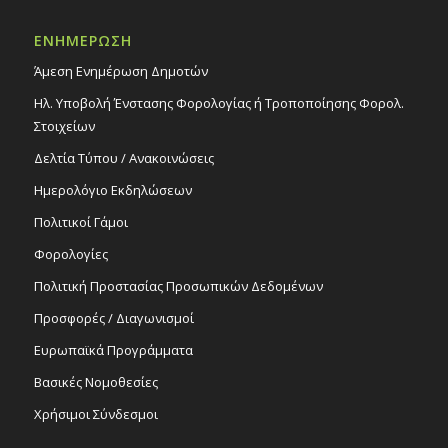
Παράσταση χορού «50 χρόνια Σχολή
Χορού Σιακαλλή», 30/6/25
ΕΝΗΜΕΡΩΣΗ
Εκδηλώσεις στο Δημοτικό Θέατρο
Δημοτικό Θέατρο Στροβόλου
Άμεση Ενημέρωση Δημοτών
Ηλ. Υποβολή Ένστασης Φορολογίας ή Τροποποίησης Φορολ.
18:00
ΙΟΥΛ
1
Στοιχείων
Χορευτική παράσταση «Ας κρατήσουν οι
χοροί – Ταξίδι στον χρόνο», 1/7/25
Δελτία Τύπου / Ανακοινώσεις
Εκδηλώσεις στο Δημοτικό Θέατρο
Ημερολόγιο Εκδηλώσεων
Δημοτικό Θέατρο Στροβόλου
Πολιτικοί Γάμοι
20:30
ΙΟΥΛ
Φορολογίες
1
Χορευτική παράσταση «Ας κρατήσουν οι
χοροί – Ταξίδι στον χρόνο», 1/7/25
Πολιτική Προστασίας Προσωπικών Δεδομένων
Εκδηλώσεις στο Δημοτικό Θέατρο
Προσφορές / Διαγωνισμοί
Δημοτικό Θέατρο Στροβόλου
Ευρωπαϊκά Προγράμματα
Βασικές Νομοθεσίες
Χρήσιμοι Σύνδεσμοι