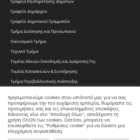
Γραφείο Εξυπηρέτησης Δημοτών
Γραφείο Δημάρχου
Γραφείο Δημοτικού Γραμματέα
Τμήμα Διοίκησης και Προσωπικού
Οικονομικό Τμήμα
Τεχνικό Τμήμα
Τομέας Αδειών Οικοδομής και Διαίρεσης Γης
Τομέας Κατασκευών & Συντήρησης
Τμήμα Περιβαλλοντικής Ανάπτυξης
Tμήμα Δημόσιας Υγείας και Καθαριότητας
Χρησιμοποιούμε cookies στον ιστότοπό μας για να σας
Τομέας Γραμμάτων και Τεχνών
προσφέρουμε την πιο ευχάριστη εμπειρία, θυμόμαστε τις
προτιμήσεις σας και τις επανειλημμένες επισκέψεις.
Τροχονομία
Κάνοντας κλικ στο "Αποδοχή όλων", αποδέχεστε τη
χρήση ΟΛΩΝ των cookies. Ωστόσο, μπορείτε να
επισκεφθείτε τις "Ρυθμίσεις cookie" για να δώσετε μια
ελεγχόμενη συγκατάθεση.