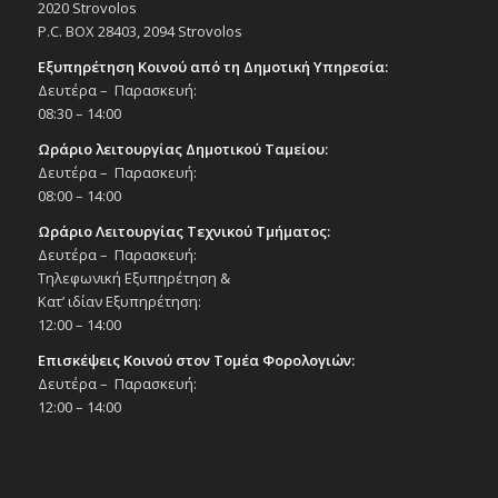
18:00
ΙΟΥΝ
2020 Strovolos
30
Παράσταση χορού «50 χρόνια Σχολή
P.C. BOX 28403, 2094 Strovolos
Χορού Σιακαλλή», 30/6/25
Εξυπηρέτηση Κοινού από τη Δημοτική Υπηρεσία:
Εκδηλώσεις στο Δημοτικό Θέατρο
Δευτέρα – Παρασκευή:
Δημοτικό Θέατρο Στροβόλου
08:30 – 14:00
Ωράριο λειτουργίας Δημοτικού Ταμείου:
20:30
ΙΟΥΝ
30
Παράσταση χορού «50 χρόνια Σχολή
Δευτέρα – Παρασκευή:
Χορού Σιακαλλή», 30/6/25
08:00 – 14:00
Εκδηλώσεις στο Δημοτικό Θέατρο
Ωράριο Λειτουργίας Τεχνικού Τμήματος:
Δημοτικό Θέατρο Στροβόλου
Δευτέρα – Παρασκευή:
Τηλεφωνική Εξυπηρέτηση &
18:00
ΙΟΥΛ
Κατ’ ιδίαν Εξυπηρέτηση:
1
Χορευτική παράσταση «Ας κρατήσουν οι
12:00 – 14:00
χοροί – Ταξίδι στον χρόνο», 1/7/25
Επισκέψεις Κοινού στον Τομέα Φορολογιών:
Εκδηλώσεις στο Δημοτικό Θέατρο
Δημοτικό Θέατρο Στροβόλου
Δευτέρα – Παρασκευή:
12:00 – 14:00
20:30
ΙΟΥΛ
1
Χορευτική παράσταση «Ας κρατήσουν οι
χοροί – Ταξίδι στον χρόνο», 1/7/25