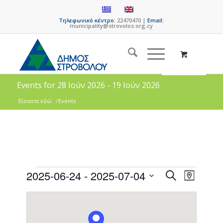
Τηλεφωνικό κέντρο:
22470470 |
Email:
municipality@strovolos.org.cy
Events for 28 Ιούν 2026 - 19 Ιούν 2026
Είσαστε εδώ:
/
Events
Events
Event
2025-06-24
 - 
2025-07-04
Search
Map
Views
Search
Select
Naviga
date.
and
Views