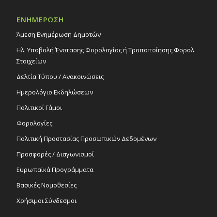
Εκδηλώσεις στο Δημοτικό Θέατρο
Δημοτικό Θέατρο Στροβόλου
ΕΝΗΜΕΡΩΣΗ
Άμεση Ενημέρωση Δημοτών
20:30
ΙΟΥΛ
2
«Έρωτας ταξιδευτής»: Εναρκτήρια
Ηλ. Υποβολή Ένστασης Φορολογίας ή Τροποποίησης Φορολ.
συναυλία του θεσμού «Πολιτισμός σε
Στοιχείων
κάθε γειτονιά του Στροβόλου», 2/7/25
Εκδηλώσεις Δήμου
Δελτία Τύπου / Ανακοινώσεις
Πάρκο Τάκη Ζεμπύλα
Ημερολόγιο Εκδηλώσεων
Πολιτικοί Γάμοι
20:15
ΙΟΥΛ
4
Παράσταση χορού «Όλος ο κόσμος ένας
Φορολογίες
χορός», 4/7/25
Πολιτική Προστασίας Προσωπικών Δεδομένων
Εκδηλώσεις στο Δημοτικό Θέατρο
Δημοτικό Θέατρο Στροβόλου
Προσφορές / Διαγωνισμοί
Ευρωπαϊκά Προγράμματα
Βασικές Νομοθεσίες
Χρήσιμοι Σύνδεσμοι