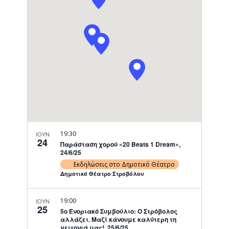
Navigati
19:30
ΙΟΥΝ
24
Παράσταση χορού «20 Beats 1 Dream»,
24/6/25
Εκδηλώσεις στο Δημοτικό Θέατρο
Δημοτικό Θέατρο Στροβόλου
19:00
ΙΟΥΝ
25
5ο Ενοριακό Συμβούλιο: Ο Στρόβολος
αλλάζει. Μαζί κάνουμε καλύτερη τη
γειτονιά μας!, 25/6/25