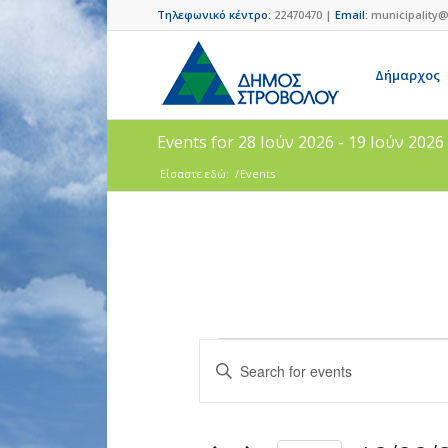
Τηλεφωνικό κέντρο:
22470470 |
Email:
municipality@
Δήμαρχος
Events for 28 Ιούν 2026 - 19 Ιούν 2026
Είσαστε εδώ:
/
Events
Events
Enter
Search
Keyword.
and
Search
for
Views
Events