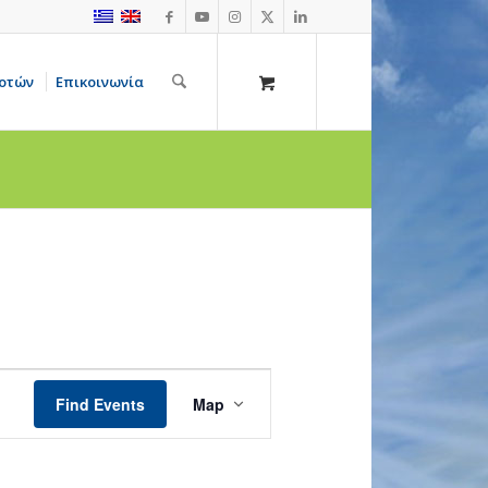
οτών
Επικοινωνία
Event
Views
Find Events
Map
Navigation