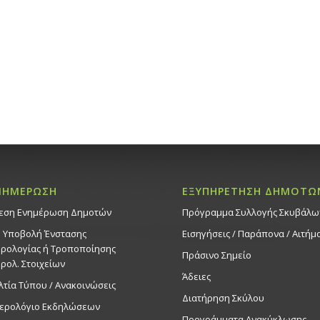
24
«Ξένες 
«Θέατρο
βιβλίου
24/9/25 –
Ανδρέα, 
Εκδηλ
Αιθ. εκδηλ
20:00
ΣΕΠ
25
Συναυλί
Ακρόπολ
αγαπημέ
ΝΗΜΕΡΩΣΗ
ΕΞΥΠΗΡΕΤΗΣΗ ΔΗΜΟΤΩ
λαϊκά τ
εση Ενημέρωση Δημοτών
Πρόγραμμα Συλλογής Σκυβάλω
25/9/25,
προγρά
. Υποβολή Ένστασης
Εισηγήσεις / Παράπονα / Αιτήμ
«Πολιτι
ρολογίας ή Τροποποίησης
Πράσινο Σημείο
γειτονι
ρολ. Στοιχείων
Άδειες
Εκδηλ
λτία Τύπου / Ανακοινώσεις
Πάρκο Ακ
Διατήρηση Σκύλου
ερολόγιο Εκδηλώσεων
Προγράμματα Ανακύκλωσης