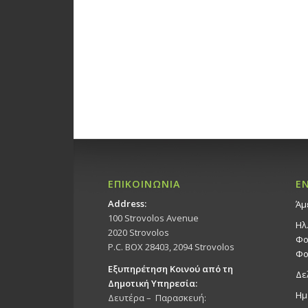
ΕΠΙΚΟΙΝΩΝΙΑ
Ε
Address:
Άμ
100 Strovolos Avenue
Ηλ
2020 Strovolos
Φο
P.C. BOX 28403, 2094 Strovolos
Φο
Εξυπηρέτηση Κοινού από τη
Δε
Δημοτική Υπηρεσία:
Ημ
Δευτέρα – Παρασκευή: