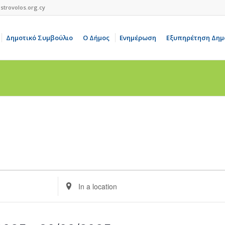
strovolos.org.cy
Δημοτικό Συμβούλιο
Ο Δήμος
Ενημέρωση
Εξυπηρέτηση Δημ
Enter
Location.
Search
for
Events