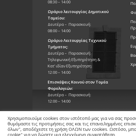
08:30 – 14:00
Πο
Ωράριο λειτουργίας Δημοτικού
Φο
Ταμείου:
Πο
Δευτέρα – Παρασκευή:
Πρ
08:00 – 14:00
Πρ
Ωράριο Λειτουργίας Τεχνικού
Ευ
Τμήματος:
Δευτέρα – Παρασκευή:
Βα
Τηλεφωνική Εξυπηρέτηση &
Χρ
Κατ’ ιδίαν Εξυπηρέτηση:
12:00 – 14:00
Επισκέψεις Κοινού στον Τομέα
Φορολογιών:
Δευτέρα – Παρασκευή:
12:00 – 14:00
Χρησιμοποιούμε cookies στον ιστότοπό μας για να σας προσ
θυμόμαστε τις προτιμήσεις σας και τις επανειλημμένες επισ
όλων", αποδέχεστε τη χρήση ΟΛΩΝ των cookies. Ωστόσο, μπορ
cookie" για να δώσετε μια ελεγχόμενη συγκατάθεση.
Copyright 2026 © Δήμος Στροβόλου, All Rights Reserv