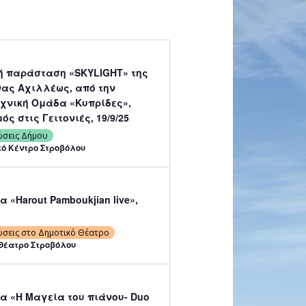
ή παράσταση «SKYLIGHT» της
ας Αχιλλέως, από την
χνική Ομάδα «Κυπρίδες»,
ός στις Γειτονιές, 19/9/25
ώσεις Δήμου
κό Κέντρο Στροβόλου
 «Harout Pamboukjian live»,
ώσεις στο Δημοτικό Θέατρο
Θέατρο Στροβόλου
α «Η Μαγεία του πιάνου- Duo