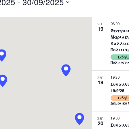
2025
 - 
30/09/2025
by
Location.
08:00
ΣΕΠ
19
Θεατρικ
Μαριλέν
Καλλιτε
Πολιτισμ
Εκδηλ
Πολιτιστι
19:30
ΣΕΠ
19
Συναυλία
19/9/25
Εκδηλ
Δημοτικό 
19:00
ΣΕΠ
20
Συναυλί