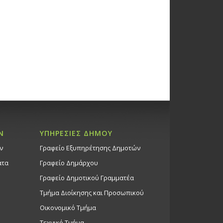
Γυναίκες Πρόσφυγες», από το
 Ροή»: θεατρική μεταφορά του
 της Όλγας Καζάκου Τσιάρα,
 αίθ. εκδηλώσεων Ι. Ν. Απ.
Προσφ. Οικ. Στρόβολος ΙΙΙ
ώσεις Δήμου
ώσεων Ι.Ν. Απ. Ανδρέα
α στο Πάρκο
ης με
να διαχρονικά
Ν
ΥΠΗΡΕΣΙΕΣ ΔΗΜΟΥ
ραγούδια,
ν
Γραφείο Εξυπηρέτησης Δημοτών
 στο πλαίσιο του
μματος
ατα
Γραφείο Δημάρχου
σμός σε κάθε
Γραφείο Δημοτικού Γραμματέα
ά»
Τμήμα Διοίκησης και Προσωπικού
ώσεις Δήμου
ροπόλεως
Οικονομικό Τμήμα
Τεχνικό Τμήμα