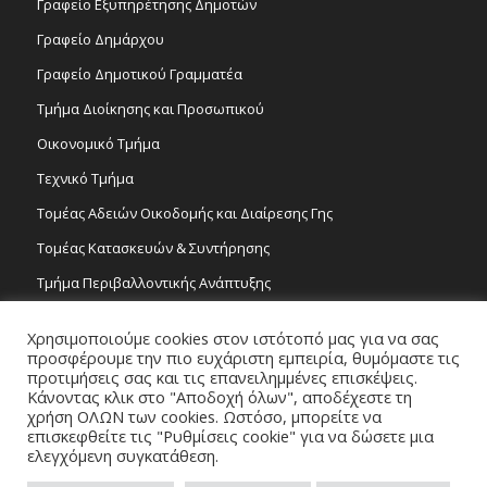
Γραφείο Εξυπηρέτησης Δημοτών
Γραφείο Δημάρχου
Γραφείο Δημοτικού Γραμματέα
Τμήμα Διοίκησης και Προσωπικού
Οικονομικό Τμήμα
Τεχνικό Τμήμα
Τομέας Αδειών Οικοδομής και Διαίρεσης Γης
Τομέας Κατασκευών & Συντήρησης
Τμήμα Περιβαλλοντικής Ανάπτυξης
Tμήμα Δημόσιας Υγείας και Καθαριότητας
Χρησιμοποιούμε cookies στον ιστότοπό μας για να σας
Τομέας Γραμμάτων και Τεχνών
προσφέρουμε την πιο ευχάριστη εμπειρία, θυμόμαστε τις
προτιμήσεις σας και τις επανειλημμένες επισκέψεις.
Τροχονομία
Κάνοντας κλικ στο "Αποδοχή όλων", αποδέχεστε τη
χρήση ΟΛΩΝ των cookies. Ωστόσο, μπορείτε να
επισκεφθείτε τις "Ρυθμίσεις cookie" για να δώσετε μια
ελεγχόμενη συγκατάθεση.