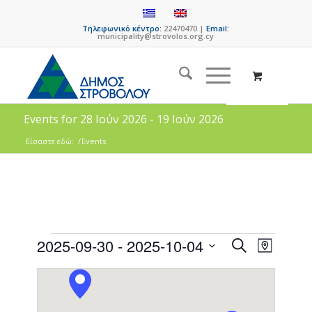
Τηλεφωνικό κέντρο:
22470470 |
Email:
municipality@strovolos.org.cy
Events for 28 Ιούν 2026 - 19 Ιούν 2026
Είσαστε εδώ:
/
Events
Events
Event
2025-09-30
 - 
2025-10-04
Search
Map
Views
Search
Select
Naviga
date.
and
Views