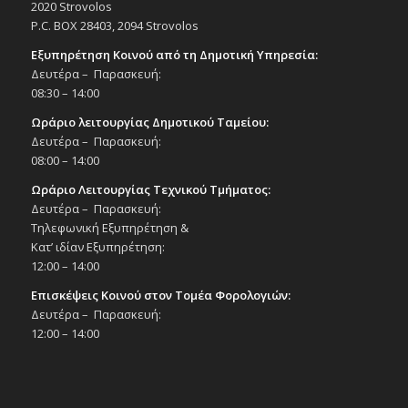
2020 Strovolos
P.C. BOX 28403, 2094 Strovolos
20:30
ΟΚΤ
Εξυπηρέτηση Κοινού από τη Δημοτική Υπηρεσία:
3
«Play that funky music»: Συναυλία με το
Δευτέρα – Παρασκευή:
μουσικό σχήμα Windcraft Band, 3/10/25,
08:30 – 14:00
20:30 – χώρος στάθμευσης παρά την οδό
Σταυρού και Λεωφ. Ι. Χατζηιωσήφ
Ωράριο λειτουργίας Δημοτικού Ταμείου:
Εκδηλώσεις Δήμου
Δευτέρα – Παρασκευή:
Συμβολή των οδών Λεωφ. Σταυρού & Ιωσήφ
08:00 – 14:00
Χατζιηωσήφ
Ωράριο Λειτουργίας Τεχνικού Τμήματος:
Δευτέρα – Παρασκευή:
21:30
ΟΚΤ
3
Τηλεφωνική Εξυπηρέτηση &
Μάρκος Σεφερλής «Νότης – Η επιστροφή»,
3/10/25
Κατ’ ιδίαν Εξυπηρέτηση:
12:00 – 14:00
Εκδηλώσεις στο Δημοτικό Θέατρο
Δημοτικό Θέατρο Στροβόλου
Επισκέψεις Κοινού στον Τομέα Φορολογιών:
Δευτέρα – Παρασκευή:
10:00
-
13:00
ΟΚΤ
12:00 – 14:00
4
Ο Δήμος Στροβόλου στηρίζει την εκδήλωση
για την Παγκ. Ημέρα Ζώων, του Υπ.
Γεωργίας Αγρ. Ανάπτυξης &
Περιβάλλοντος σε συνεργασία με τον