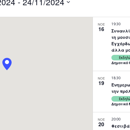
2024
 - 
24/11/2024
by
Location.
19:30
ΝΟΕ
16
Συναυλί
τη μουσι
Εγχόρδω
άλλα μο
Εκδηλ
Δημοτικό 
18:30
ΝΟΕ
19
Ενημερω
την πρόλ
Εκδηλ
Δημοτικό 
20:00
ΝΟΕ
20
Φεστιβά