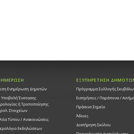
23
Vartan Ta
Duration 22 – 23/
20:00
Εκδηλ
Πολιτιστι
16:00
ΝΟΕ
23
Φωταγώγ
Δέντρου,
Δημοτικ
μελωδίε
μουσικό
ΝΗΜΕΡΩΣΗ
ΕΞΥΠΗΡΕΤΗΣΗ ΔΗΜΟΤΩ
Στροβόλ
εση Ενημέρωση Δημοτών
Πρόγραμμα Συλλογής Σκυβάλω
Εκδηλ
Δημοτικό 
. Υποβολή Ένστασης
Εισηγήσεις / Παράπονα / Αιτήμ
ρολογίας ή Τροποποίησης
Πράσινο Σημείο
ρολ. Στοιχείων
16:00
-
20:
ΝΟΕ
Άδειες
23
λτία Τύπου / Ανακοινώσεις
Vartan Ta
Διατήρηση Σκύλου
Duration 22 – 23/
ερολόγιο Εκδηλώσεων
20:00
Προγράμματα Ανακύκλωσης