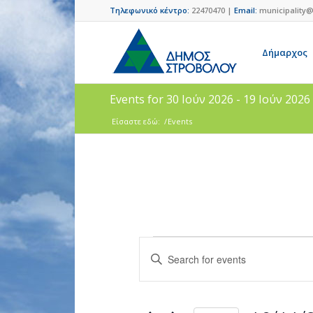
Τηλεφωνικό κέντρο:
22470470 |
Email:
municipality@
Δήμαρχος
Events for 30 Ιούν 2026 - 19 Ιούν 2026
Είσαστε εδώ:
/
Events
Events
Enter
Search
Keyword.
and
Search
for
Views
Events