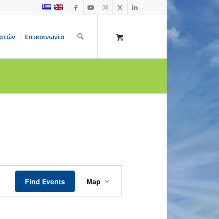
οτών
Επικοινωνία
Event
Views
Find Events
Map
Navigation