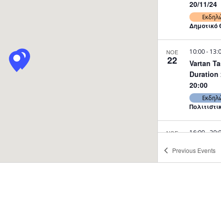
20/11/24
Εκδηλ
Δημοτικό 
10:00
-
13:
ΝΟΕ
22
Vartan Ta
Duration 22 – 23/
20:00
Εκδηλ
Πολιτιστι
16:00
-
20:
ΝΟΕ
22
Vartan Ta
Previous
Events
Duration 22 – 23/
20:00
Εκδηλ
Πολιτιστι
10:00
-
13:
ΝΟΕ