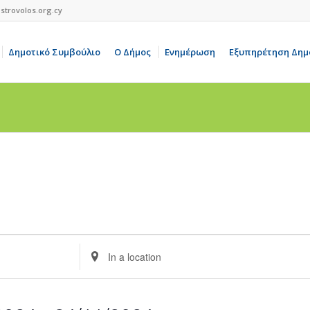
strovolos.org.cy
Δημοτικό Συμβούλιο
Ο Δήμος
Ενημέρωση
Εξυπηρέτηση Δημ
Enter
Location.
Search
for
Events