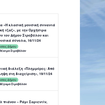
α «Η κλασική μουσική συναντά
κή τζαζ», με την Ορχήστρα
ν του Δήμου Στροβόλου και
υσικά σύνολα, 16/11/24
ώσεις Δήμου
Θέατρο Στροβόλου
τική διάλεξη «Πλημμύρες: Από
ηψη στη διαχείριση», 19/11/24
ώσεις Δήμου
Μέγαρο Στροβόλου
λ πιάνου – Ράμι Σαριεντίν,