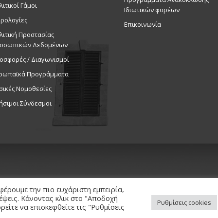
λιτικοί Γάμοι
Ιδιωτικών φορέων
Εκδηλ
ρολογίες
Πολιτιστι
Επικοινωνία
λιτική Προστασίας
οσωπικών Δεδομένων
11:00
ΝΟΕ
24
«Galaxy o
οσφορές / Διαγωνισμοί
Εκδηλ
ρωπαϊκά Προγράμματα
Δημοτικό 
σικές Νομοθεσίες
ήσιμοι Σύνδεσμοι
14:00
ΝΟΕ
24
«Galaxy o
Εκδηλ
Δημοτικό 
φέρουμε την πιο ευχάριστη εμπειρία,
κέψεις. Κάνοντας κλικ στο "Αποδοχή
Ρυθμίσεις cookies
είτε να επισκεφθείτε τις "Ρυθμίσεις
ed. / Powered by
NETinfo Plc