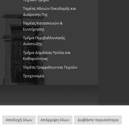
ώσεις Άλλων Φορέων
Τομέας Αδειών Οικοδομής και
κό Κέντρο Στροβόλου
Διαίρεσης Γης
Τομέας Κατασκευών &
Συντήρησης
f Τalents Gala», 24/11/24
Τμήμα Περιβαλλοντικής
ώσεις στο Δημοτικό Θέατρο
Ανάπτυξης
Θέατρο Στροβόλου
Tμήμα Δημόσιας Υγείας και
Καθαριότητας
Τομέας Γραμμάτων και Τεχνών
f Τalents Gala», 24/11/24
Τροχονομία
ώσεις στο Δημοτικό Θέατρο
Θέατρο Στροβόλου
Αποδοχή όλων
Απόρριψη όλων
Διαβάστε περισσότερα
Πλοηγός