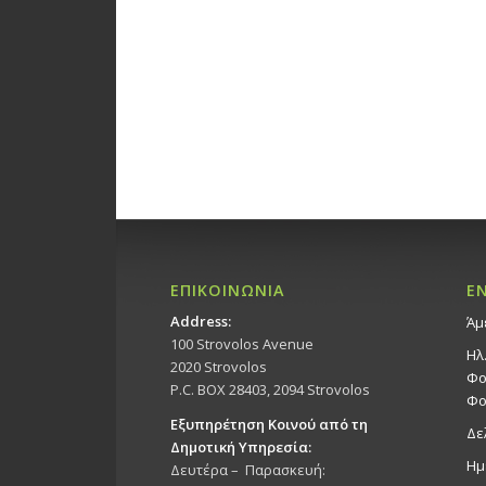
ΕΠΙΚΟΙΝΩΝΙΑ
Ε
Address:
Άμ
100 Strovolos Avenue
Ηλ
2020 Strovolos
Φο
P.C. BOX 28403, 2094 Strovolos
Φο
Εξυπηρέτηση Κοινού από τη
Δε
Δημοτική Υπηρεσία:
Ημ
Δευτέρα – Παρασκευή: