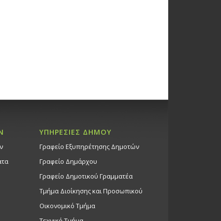
shdjian Book Launch | Exhibition
11/24, 10:00-13:00 & 16:00-
ώσεις Άλλων Φορέων
κό Κέντρο Στροβόλου
ηση Χριστουγεννιάτικου
 Σάββατο 23/11/24 | 16:00 –
ό Μέγαρο & Χριστουγεννιάτικες
ς σε όλο τον Στρόβολο με το
 λεωφορείο του Δήμου
Ν
ΥΠΗΡΕΣΙΕΣ ΔΗΜΟΥ
ου
ν
Γραφείο Εξυπηρέτησης Δημοτών
ώσεις Δήμου
Μέγαρο Στροβόλου
ατα
Γραφείο Δημάρχου
Γραφείο Δημοτικού Γραμματέα
00
Τμήμα Διοίκησης και Προσωπικού
shdjian Book Launch | Exhibition
Οικονομικό Τμήμα
11/24, 10:00-13:00 & 16:00-
Τεχνικό Τμήμα