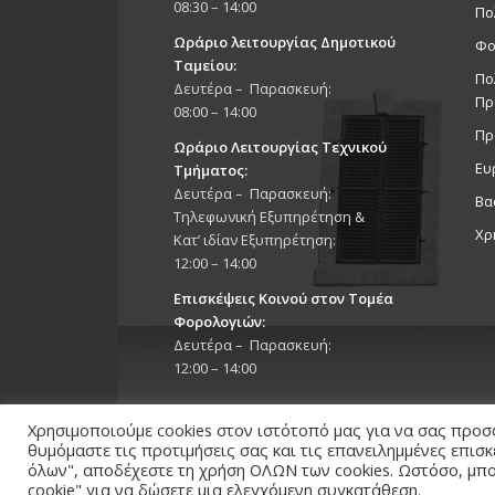
08:30 – 14:00
Πο
Ωράριο λειτουργίας Δημοτικού
Φο
Ταμείου:
Πο
Δευτέρα – Παρασκευή:
Πρ
08:00 – 14:00
Πρ
Ωράριο Λειτουργίας Τεχνικού
Ευ
Τμήματος:
Δευτέρα – Παρασκευή:
Βα
Τηλεφωνική Εξυπηρέτηση &
Χρ
Κατ’ ιδίαν Εξυπηρέτηση:
12:00 – 14:00
Επισκέψεις Κοινού στον Τομέα
Φορολογιών:
Δευτέρα – Παρασκευή:
12:00 – 14:00
Χρησιμοποιούμε cookies στον ιστότοπό μας για να σας προσ
θυμόμαστε τις προτιμήσεις σας και τις επανειλημμένες επισ
όλων", αποδέχεστε τη χρήση ΟΛΩΝ των cookies. Ωστόσο, μπορ
cookie" για να δώσετε μια ελεγχόμενη συγκατάθεση.
Copyright 2026 © Δήμος Στροβόλου, All Rights Reserv