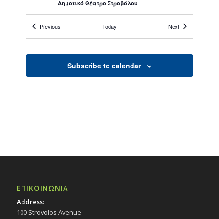
Δημοτικό Θέατρο Στροβόλου
Events
Events
Previous
Today
Next
19:00
ΑΠΡ
8
Συναυλία «Annelies», 8/4/25
Εκδηλώσεις στο Δημοτικό Θέατρο
Δημοτικό Θέατρο Στροβόλου
Subscribe to calendar
19:30
ΑΠΡ
10
Πρόσκληση: Γονείς – Σύμμαχοι:
Υποστηρίζοντας τα Παιδιά στον
Αθλητισμό και το Σχολείο
Εκδηλώσεις Δήμου
Πολιτιστικό Κέντρο Στροβόλου
19:30
ΑΠΡ
11
Μιούζικαλ «Neverland», 11/4/25
Εκδηλώσεις στο Δημοτικό Θέατρο
ΕΠΙΚΟΙΝΩΝΙΑ
Δημοτικό Θέατρο Στροβόλου
Address:
100 Strovolos Avenue
19:30
ΑΠΡ