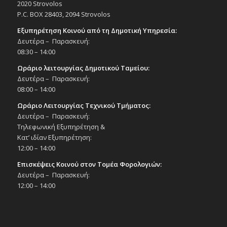
12
2020 Strovolos
Μιούζικαλ «Neverland», 12/4/25
P.C. BOX 28403, 2094 Strovolos
Εκδηλώσεις στο Δημοτικό Θέατρο
Δημοτικό Θέατρο Στροβόλου
Εξυπηρέτηση Κοινού από τη Δημοτική Υπηρεσία:
Δευτέρα – Παρασκευή:
08:30 – 14:00
10:00
ΑΠΡ
13
Διαγωνισμός Χορού «3rd IDTA Cyprus
Ωράριο λειτουργίας Δημοτικού Ταμείου:
Ballroom Branch Competition», 13/4/25
Δευτέρα – Παρασκευή:
Εκδηλώσεις στο Δημοτικό Θέατρο
08:00 – 14:00
Δημοτικό Θέατρο Στροβόλου
Ωράριο Λειτουργίας Τεχνικού Τμήματος:
Δευτέρα – Παρασκευή:
20:00
ΑΠΡ
15
Τηλεφωνική Εξυπηρέτηση &
Παράσταση χορού «Flamenco Show»,
15/4/25
Κατ’ ιδίαν Εξυπηρέτηση:
12:00 – 14:00
Εκδηλώσεις στο Δημοτικό Θέατρο
Δημοτικό Θέατρο Στροβόλου
Επισκέψεις Κοινού στον Τομέα Φορολογιών:
Δευτέρα – Παρασκευή:
16:00
-
19:30
12:00 – 14:00
ΑΠΡ
21
Πασχαλινό Πανηγύρι τη Δευτέρα του
Πάσχα, στον Ιερό Ναό Απ. Μάρκου
Αρχαγγέλου Στροβόλου, 16:00-19:30
Εκδηλώσεις Δήμου