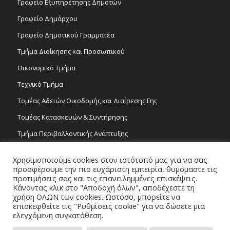
Γραφείο Εξυπηρέτησης Δημοτών
Γραφείο Δημάρχου
Γραφείο Δημοτικού Γραμματέα
Τμήμα Διοίκησης και Προσωπικού
Οικονομικό Τμήμα
Τεχνικό Τμήμα
Τομέας Αδειών Οικοδομής και Διαίρεσης Γης
Τομέας Κατασκευών & Συντήρησης
Τμήμα Περιβαλλοντικής Ανάπτυξης
Tμήμα Δημόσιας Υγείας και Καθαριότητας
Χρησιμοποιούμε cookies στον ιστότοπό μας για να σας
Τομέας Γραμμάτων και Τεχνών
προσφέρουμε την πιο ευχάριστη εμπειρία, θυμόμαστε τις
προτιμήσεις σας και τις επανειλημμένες επισκέψεις.
Τροχονομία
Κάνοντας κλικ στο "Αποδοχή όλων", αποδέχεστε τη
χρήση ΟΛΩΝ των cookies. Ωστόσο, μπορείτε να
επισκεφθείτε τις "Ρυθμίσεις cookie" για να δώσετε μια
ελεγχόμενη συγκατάθεση.