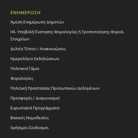
Ιερός Ναός Αποστόλου Ευαγγελιστού
Μάρκου
ΕΝΗΜΕΡΩΣΗ
Άμεση Ενημέρωση Δημοτών
18:00
ΑΠΡ
23
Δίνουμε αίμα! Σώζουμε ζωές! Εθελοντική
Ηλ. Υποβολή Ένστασης Φορολογίας ή Τροποποίησης Φορολ.
Αιμοδοσία από τον Δήμο Στροβόλου και το
Στοιχείων
Ίδρυμα Οδικής Ασφάλειας Γιώργος Μ.
Μαυρίκιος, 23/4/25
Δελτία Τύπου / Ανακοινώσεις
Εκδηλώσεις Δήμου
Ημερολόγιο Εκδηλώσεων
Δημοτικό Μέγαρο Στροβόλου
Πολιτικοί Γάμοι
Φορολογίες
Πολιτική Προστασίας Προσωπικών Δεδομένων
Προσφορές / Διαγωνισμοί
Ευρωπαϊκά Προγράμματα
Βασικές Νομοθεσίες
Χρήσιμοι Σύνδεσμοι