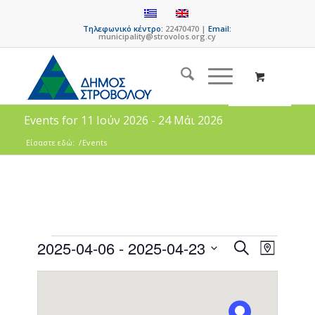
Τηλεφωνικό κέντρο:
22470470 |
Email:
municipality@strovolos.org.cy
Events for 11 Ιούν 2026 - 24 Μάι 2026
Είσαστε εδώ:
/
Events
Events
Event
2025-04-06
 - 
2025-04-23
Search
Map
Views
Search
Select
Naviga
date.
and
Views