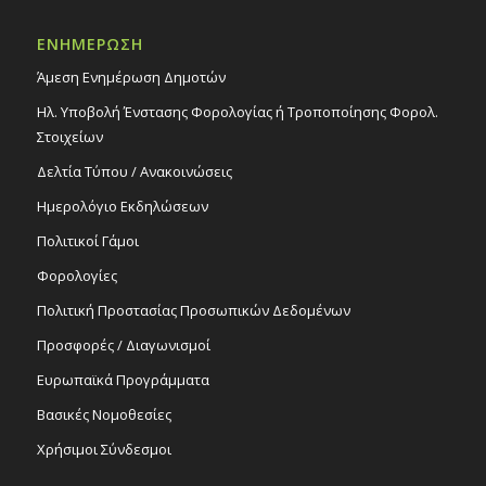
18:00
ΟΚΤ
ΕΝΗΜΕΡΩΣΗ
9
Τελετή ονοματοδότησης του Δημ. Πάρκου
«Θεόδουλος Σολωμού», 9/10/25, 18:00 (οδός
Άμεση Ενημέρωση Δημοτών
Αριστοφάνους)
Ηλ. Υποβολή Ένστασης Φορολογίας ή Τροποποίησης Φορολ.
Εκδηλώσεις Δήμου
Δημοτικό Πάρκο Θεόδουλος Σολωμού
Στοιχείων
Δελτία Τύπου / Ανακοινώσεις
Recurring
10:00
-
22:00
ΟΚΤ
Ημερολόγιο Εκδηλώσεων
10
Nicosia Book Fest 2025 – Σε λίγες μέρες
ξεκινά η μεγάλη γιορτή του βιβλίου! 10-
Πολιτικοί Γάμοι
12/10/25, Πάρκο Ακρόπολης, με την στήριξη
του Δήμου Στροβόλου
Φορολογίες
Εκδηλώσεις Δήμου
Πολιτική Προστασίας Προσωπικών Δεδομένων
Πάρκο Ακροπόλεως
Προσφορές / Διαγωνισμοί
Ευρωπαϊκά Προγράμματα
Βασικές Νομοθεσίες
Χρήσιμοι Σύνδεσμοι