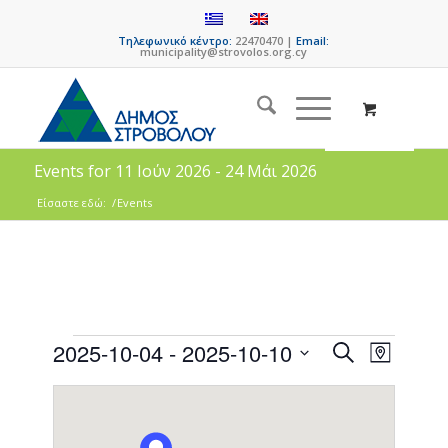
Τηλεφωνικό κέντρο:
22470470 |
Email:
municipality@strovolos.org.cy
Events for 11 Ιούν 2026 - 24 Μάι 2026
Είσαστε εδώ:
/
Events
Events
Event
2025-10-04
 - 
2025-10-10
Search
Map
Views
Search
Select
Naviga
date.
and
Views