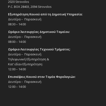
2020 Strovolos
Δημοτικό Θέατρο Στροβόλου
P.C. BOX 28403, 2094 Strovolos
Εξυπηρέτηση Κοινού από τη Δημοτική Υπηρεσία:
21:30
ΟΚΤ
Δευτέρα – Παρασκευή:
6
Μάρκος Σεφερλής «Νότης – Η επιστροφή»,
08:30 – 14:00
6/10/25
Εκδηλώσεις στο Δημοτικό Θέατρο
Ωράριο λειτουργίας Δημοτικού Ταμείου:
Δημοτικό Θέατρο Στροβόλου
Δευτέρα – Παρασκευή:
08:00 – 14:00
19:00
ΟΚΤ
Ωράριο Λειτουργίας Τεχνικού Τμήματος:
8
Παρουσίαση της Συλλογής Διηγημάτων
Δευτέρα – Παρασκευή:
του Ανδρέα Μαλόρη «Σχεδόν τα πάντα»,
Τηλεφωνική Εξυπηρέτηση &
8/10/25
Κατ’ ιδίαν Εξυπηρέτηση:
Εκδηλώσεις Δήμου
12:00 – 14:00
Πολιτιστικό Κέντρο Στροβόλου
Επισκέψεις Κοινού στον Τομέα Φορολογιών:
Δευτέρα – Παρασκευή:
20:00
ΟΚΤ
8
12:00 – 14:00
Ρεσιτάλ πιάνου «Great Pianists of the 21st
Century-Nikola Meeuwsen», 8/10/25
Εκδηλώσεις στο Δημοτικό Θέατρο
Δημοτικό Θέατρο Στροβόλου