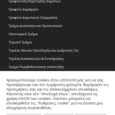
Γραφείο Εξυπηρέτησης Δημοτών
Γραφείο Δημάρχου
Γραφείο Δημοτικού Γραμματέα
Τμήμα Διοίκησης και Προσωπικού
Οικονομικό Τμήμα
Τεχνικό Τμήμα
Τομέας Αδειών Οικοδομής και Διαίρεσης Γης
Τομέας Κατασκευών & Συντήρησης
Τμήμα Περιβαλλοντικής Ανάπτυξης
Tμήμα Δημόσιας Υγείας και Καθαριότητας
Χρησιμοποιούμε cookies στον ιστότοπό μας για να σας
Τομέας Γραμμάτων και Τεχνών
προσφέρουμε την πιο ευχάριστη εμπειρία, θυμόμαστε τις
προτιμήσεις σας και τις επανειλημμένες επισκέψεις.
Τροχονομία
Κάνοντας κλικ στο "Αποδοχή όλων", αποδέχεστε τη
χρήση ΟΛΩΝ των cookies. Ωστόσο, μπορείτε να
επισκεφθείτε τις "Ρυθμίσεις cookie" για να δώσετε μια
ελεγχόμενη συγκατάθεση.