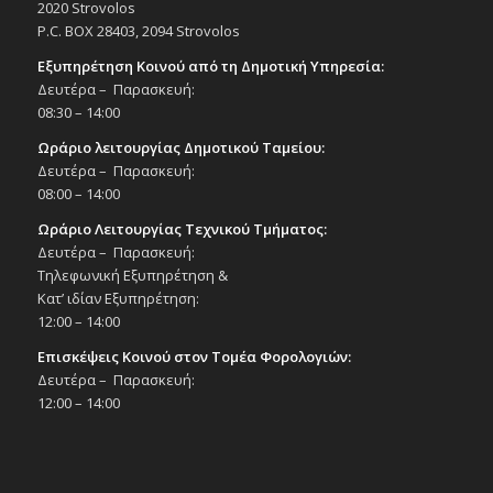
2020 Strovolos
P.C. BOX 28403, 2094 Strovolos
Recurring
All Day
ΔΕΚ
Εξυπηρέτηση Κοινού από τη Δημοτική Υπηρεσία:
28
Επιβιβαστείτε στο μουσικό λεωφορείο
Δευτέρα – Παρασκευή:
την Κυριακή 21 και 28/12/25 για βόλτες
08:30 – 14:00
στον Στρόβολο! Αναχώρηση και
επιστροφή από την οδό Σταυρού!
Ωράριο λειτουργίας Δημοτικού Ταμείου:
Εκδηλώσεις Δήμου
Δευτέρα – Παρασκευή:
Παράδρομος οδού Σταυρού, αρ. 69
08:00 – 14:00
Παράδρομος οδού Σταυρού, αρ. 69, Λευκωσία
Ωράριο Λειτουργίας Τεχνικού Τμήματος:
Δευτέρα – Παρασκευή:
10:30
ΔΕΚ
28
Τηλεφωνική Εξυπηρέτηση &
Παιδική θεατρική παράσταση «Υπάρχει
Άγιος Βασίλης»;, 28/12/25
Κατ’ ιδίαν Εξυπηρέτηση:
Εκδηλώσεις στο Δημοτικό Θέατρο
12:00 – 14:00
Δημοτικό Θέατρο Στροβόλου
Επισκέψεις Κοινού στον Τομέα Φορολογιών:
Δευτέρα – Παρασκευή:
11:00
ΙΑΝ
12:00 – 14:00
6
Αγιασμός των Υδάτων στο Πάρκο
Ακροπόλεως, Θεοφάνια, 6 Ιανουαρίου
2026
Εκδηλώσεις Δήμου