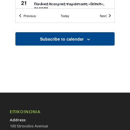
21
Παιδική θεατρική παράσταση «Grinch»,
21/12/25
Εκδηλώσεις στο Δημοτικό Θέατρο
Events
Events
Previous
Today
Next
Δημοτικό Θέατρο Στροβόλου
12:30
ΔΕΚ
Subscribe to calendar
21
Παιδική θεατρική παράσταση «Grinch»,
21/12/25
Εκδηλώσεις στο Δημοτικό Θέατρο
Δημοτικό Θέατρο Στροβόλου
19:00
ΔΕΚ
23
Συναυλία «Τα Χριστούγεννα του Σκρούτζ»,
23/12/25
Εκδηλώσεις στο Δημοτικό Θέατρο
Δημοτικό Θέατρο Στροβόλου
ΕΠΙΚΟΙΝΩΝΙΑ
20:00
ΔΕΚ
27
Συναυλία «Άρωμα Βιέννης», 27/12/25
Address:
Εκδηλώσεις στο Δημοτικό Θέατρο
100 Strovolos Avenue
Δημοτικό Θέατρο Στροβόλου