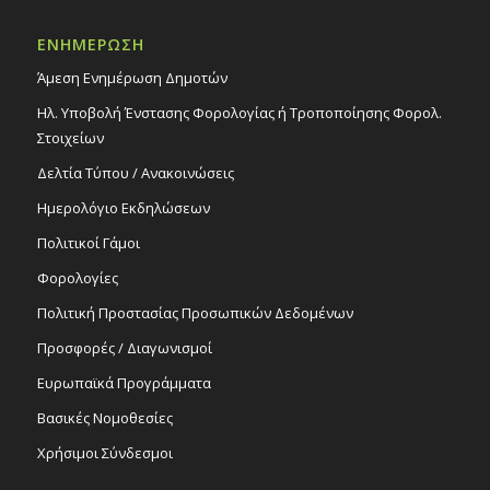
Πάρκο Ακροπόλεως
ΕΝΗΜΕΡΩΣΗ
19:00
-
22:00
ΙΑΝ
Άμεση Ενημέρωση Δημοτών
9
Πρόσκληση στα εγκαίνια ατομικής
έκθεσης της Σοφία Χριστοδούλου
Ηλ. Υποβολή Ένστασης Φορολογίας ή Τροποποίησης Φορολ.
Εκδηλώσεις Άλλων Φορέων
Στοιχείων
Marginalia Gallery
Δελτία Τύπου / Ανακοινώσεις
Ημερολόγιο Εκδηλώσεων
18:30
ΙΑΝ
21
Παρουσίαση Έρωτας ή Αγάπη: Μύθοι και
Πολιτικοί Γάμοι
Αλήθειες, 21/1/26
Εκδηλώσεις Δήμου
Φορολογίες
Πολιτιστικό Κέντρο Στροβόλου
Πολιτική Προστασίας Προσωπικών Δεδομένων
Προσφορές / Διαγωνισμοί
Ευρωπαϊκά Προγράμματα
Βασικές Νομοθεσίες
Χρήσιμοι Σύνδεσμοι