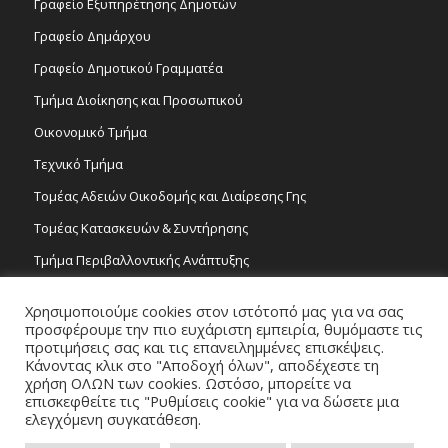
Γραφείο Εξυπηρέτησης Δημοτών
Γραφείο Δημάρχου
Γραφείο Δημοτικού Γραμματέα
Τμήμα Διοίκησης και Προσωπικού
Οικονομικό Τμήμα
Τεχνικό Τμήμα
Τομέας Αδειών Οικοδομής και Διαίρεσης Γης
Τομέας Κατασκευών & Συντήρησης
Τμήμα Περιβαλλοντικής Ανάπτυξης
Tμήμα Δημόσιας Υγείας και Καθαριότητας
Χρησιμοποιούμε cookies στον ιστότοπό μας για να σας
Τομέας Γραμμάτων και Τεχνών
προσφέρουμε την πιο ευχάριστη εμπειρία, θυμόμαστε τις
προτιμήσεις σας και τις επανειλημμένες επισκέψεις.
Τροχονομία
Κάνοντας κλικ στο "Αποδοχή όλων", αποδέχεστε τη
χρήση ΟΛΩΝ των cookies. Ωστόσο, μπορείτε να
επισκεφθείτε τις "Ρυθμίσεις cookie" για να δώσετε μια
ελεγχόμενη συγκατάθεση.