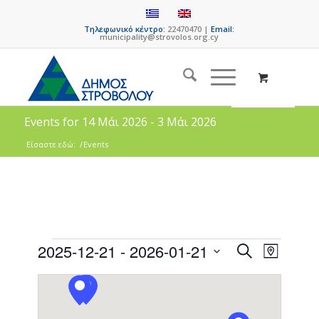
Τηλεφωνικό κέντρο:
22470470 |
Email:
municipality@strovolos.org.cy
Events for 14 Μάι 2026 - 3 Μάι 2026
Είσαστε εδώ:
/
Events
Events
Event
2025-12-21
 - 
2026-01-21
Search
Map
Views
Search
Select
Naviga
date.
and
Views