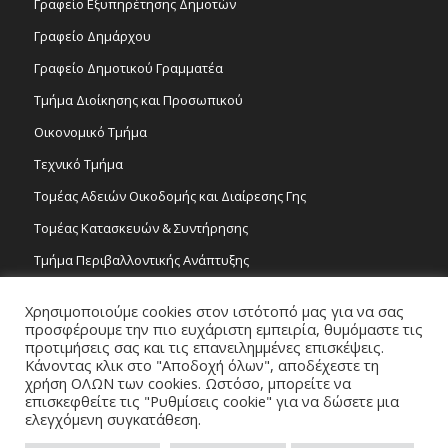
Γραφείο Εξυπηρέτησης Δημοτών
Γραφείο Δημάρχου
Γραφείο Δημοτικού Γραμματέα
Τμήμα Διοίκησης και Προσωπικού
Οικονομικό Τμήμα
Τεχνικό Τμήμα
Τομέας Αδειών Οικοδομής και Διαίρεσης Γης
Τομέας Κατασκευών & Συντήρησης
Τμήμα Περιβαλλοντικής Ανάπτυξης
Tμήμα Δημόσιας Υγείας και Καθαριότητας
Χρησιμοποιούμε cookies στον ιστότοπό μας για να σας
Τομέας Γραμμάτων και Τεχνών
προσφέρουμε την πιο ευχάριστη εμπειρία, θυμόμαστε τις
προτιμήσεις σας και τις επανειλημμένες επισκέψεις.
Τροχονομία
Κάνοντας κλικ στο "Αποδοχή όλων", αποδέχεστε τη
χρήση ΟΛΩΝ των cookies. Ωστόσο, μπορείτε να
επισκεφθείτε τις "Ρυθμίσεις cookie" για να δώσετε μια
ελεγχόμενη συγκατάθεση.