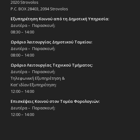
2020 Strovolos
Δημοτικό Θέατρο Στροβόλου
P.C. BOX 28403, 2094 Strovolos
Εξυπηρέτηση Κοινού από τη Δημοτική Υπηρεσία:
20:00
ΜΑΡ
Δευτέρα – Παρασκευή:
3
Θεατρική Κωμωδία «Μαντάμ Σουσού»,
08:30 – 14:00
3/3/26
Εκδηλώσεις στο Δημοτικό Θέατρο
Ωράριο λειτουργίας Δημοτικού Ταμείου:
Δημοτικό Θέατρο Στροβόλου
Δευτέρα – Παρασκευή:
08:00 – 14:00
20:00
ΜΑΡ
Ωράριο Λειτουργίας Τεχνικού Τμήματος:
5
Θεατρική παράσταση «Λυσιστράτη»,
Δευτέρα – Παρασκευή:
5/3/26
Τηλεφωνική Εξυπηρέτηση &
Εκδηλώσεις στο Δημοτικό Θέατρο
Κατ’ ιδίαν Εξυπηρέτηση:
Δημοτικό Θέατρο Στροβόλου
12:00 – 14:00
Επισκέψεις Κοινού στον Τομέα Φορολογιών:
17:30
-
18:30
ΜΑΡ
6
Δευτέρα – Παρασκευή:
Το Furry Book Club τον Μάρτιο για παιδιά
12:00 – 14:00
στο Πολιτιστικό Κέντρο Στροβόλου! 6/3/26,
17:30-18:30.
Εκδηλώσεις Δήμου
Πολιτιστικό Κέντρο Στροβόλου