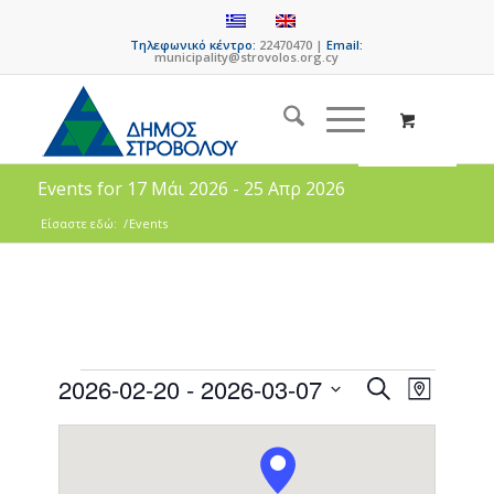
Τηλεφωνικό κέντρο:
22470470 |
Email:
municipality@strovolos.org.cy
Events for 17 Μάι 2026 - 25 Απρ 2026
Είσαστε εδώ:
/
Events
Events
Event
2026-02-20
 - 
2026-03-07
Search
Map
Views
Search
Select
Naviga
date.
and
Views