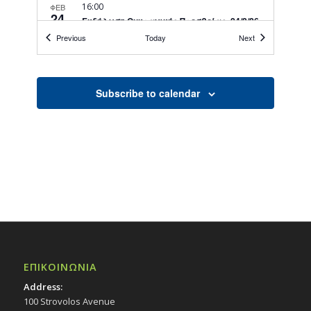
16:00
ΦΕΒ
24
Εκδήλωση Ουκρανικής Πρεσβείας, 24/2/26
Events
Εκδηλώσεις στο Δημοτικό Θέατρο
Events
Previous
Today
Next
Δημοτικό Θέατρο Στροβόλου
18:00
ΦΕΒ
Subscribe to calendar
27
Μουσικοχορευτική παράσταση «Starry
Night», 27/2/26
Εκδηλώσεις στο Δημοτικό Θέατρο
Δημοτικό Θέατρο Στροβόλου
21:00
ΦΕΒ
27
Μουσικοχορευτική παράσταση «Starry
Night», 27/2/26
Εκδηλώσεις στο Δημοτικό Θέατρο
Δημοτικό Θέατρο Στροβόλου
ΕΠΙΚΟΙΝΩΝΙΑ
18:00
ΜΑΡ
1
Παράσταση χορού «Beauty and the Beast»,
Address:
1/3/26
100 Strovolos Avenue
Εκδηλώσεις στο Δημοτικό Θέατρο