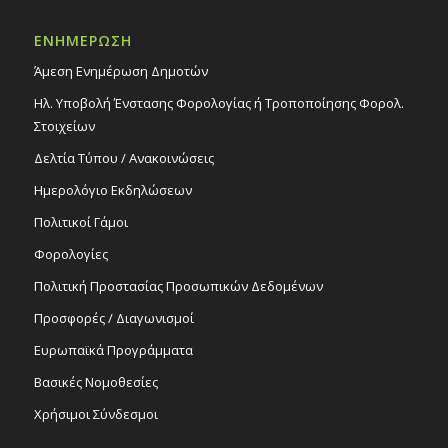
20:00
ΜΑΡ
ΕΝΗΜΕΡΩΣΗ
6
Λαϊκή Συναυλία «Ρεμπέτικο και Λαϊκές
Ζωγραφιές», 6/3/26
Άμεση Ενημέρωση Δημοτών
Εκδηλώσεις στο Δημοτικό Θέατρο
Ηλ. Υποβολή Ένστασης Φορολογίας ή Τροποποίησης Φορολ.
Δημοτικό Θέατρο Στροβόλου
Στοιχείων
Δελτία Τύπου / Ανακοινώσεις
10:00
-
17:00
ΜΑΡ
7
The Grand Antiques & Vintage Market, 7/3/26 |
Ημερολόγιο Εκδηλώσεων
10:00-17:00 – προαύλιο Δημαρχείου
Στροβόλου
Πολιτικοί Γάμοι
Εκδηλώσεις Άλλων Φορέων
Φορολογίες
Δημοτικό Μέγαρο Στροβόλου
Πολιτική Προστασίας Προσωπικών Δεδομένων
Προσφορές / Διαγωνισμοί
Ευρωπαϊκά Προγράμματα
Βασικές Νομοθεσίες
Χρήσιμοι Σύνδεσμοι