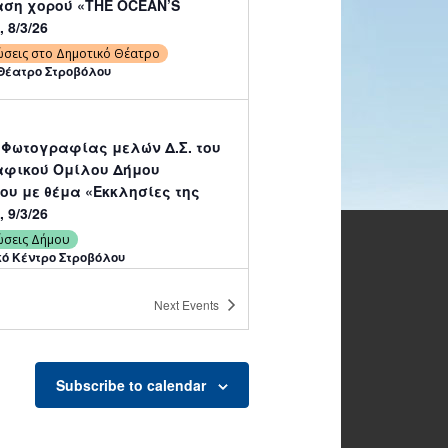
ση χορού «THE OCEAN’S
 8/3/26
ώσεις στο Δημοτικό Θέατρο
Θέατρο Στροβόλου
 Φωτογραφίας μελών Δ.Σ. του
φικού Ομίλου Δήμου
ου με θέμα «Εκκλησίες της
 9/3/26
ώσεις Δήμου
κό Κέντρο Στροβόλου
Next
Events
ήφο – Πιάσε
–
χορευτική
Subscribe to calendar
ση με τον
ικό-Χορευτικό
ήμου