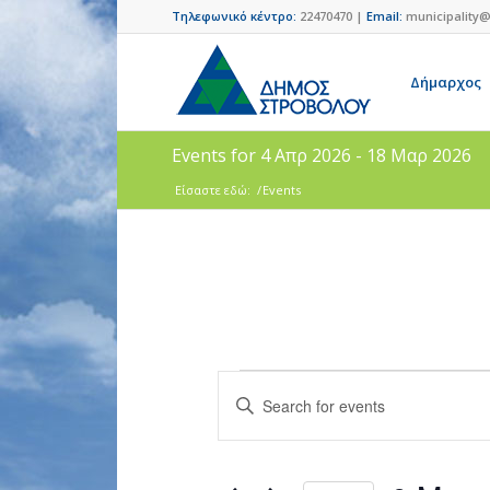
Τηλεφωνικό κέντρο:
22470470 |
Email:
municipality@
Δήμαρχος
Events for 4 Απρ 2026 - 18 Μαρ 2026
Είσαστε εδώ:
/
Events
Events
Enter
Search
Keyword.
and
Search
for
Views
Events