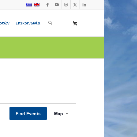
οτών
Επικοινωνία
Event
Views
Find Events
Map
Navigation