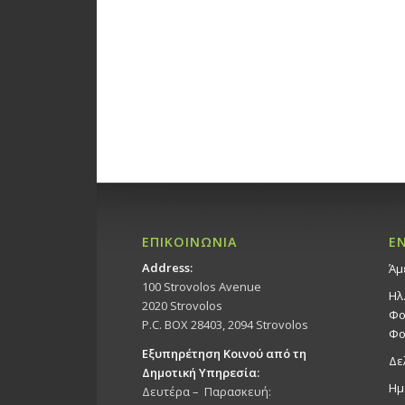
ΕΠΙΚΟΙΝΩΝΙΑ
Ε
Address:
Άμ
100 Strovolos Avenue
Ηλ
2020 Strovolos
Φο
P.C. BOX 28403, 2094 Strovolos
Φο
Εξυπηρέτηση Κοινού από τη
Δε
Δημοτική Υπηρεσία:
Ημ
Δευτέρα – Παρασκευή: