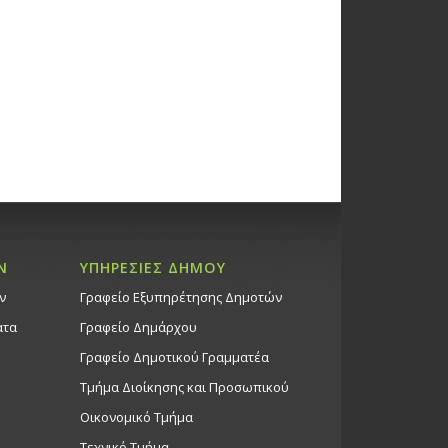
ου
Θέατρο
χορευτική Παράσταση «Ρίξε
άσε Κύκλο!», 9/3/26
ώσεις στο Δημοτικό Θέατρο
Θέατρο Στροβόλου
χνική βραδιά με την
Ν
ΥΠΗΡΕΣΙΕΣ ΔΗΜΟΥ
τίνα και τον Σταύρο
ν
Γραφείο Εξυπηρέτησης Δημοτών
σόπουλου, 10/3/26
ατα
Γραφείο Δημάρχου
ώσεις στο Δημοτικό Θέατρο
Θέατρο Στροβόλου
Γραφείο Δημοτικού Γραμματέα
Τμήμα Διοίκησης και Προσωπικού
Οικονομικό Τμήμα
ή παράσταση «Ο
χωριάτης του Μολιέρου»,
Τεχνικό Τμήμα