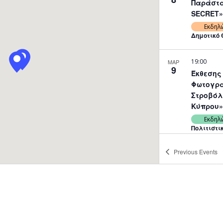
Παράστα
SECRET»,
Εκδηλ
Δημοτικό 
19:00
ΜΑΡ
9
Έκθεσης
Φωτογρα
Στροβόλ
Κύπρου»,
Εκδηλ
Πολιτιστι
Previous
Events
20:30
ΜΑΡ
9
«Ρίξε Ψ
Κύκλο» 
Μουσικο
παράστα
Λαογραφ
Όμιλο Δ