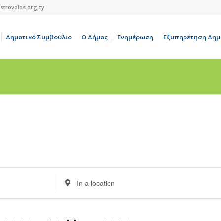
strovolos.org.cy
Δημοτικό Συμβούλιο
Ο Δήμος
Ενημέρωση
Εξυπηρέτηση Δημ
Enter
Location.
Search
for
Events