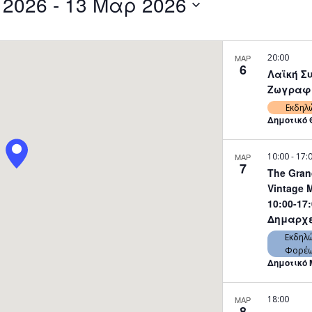
 2026
 - 
13 Μαρ 2026
by
Location.
20:00
ΜΑΡ
6
Λαϊκή Σ
Ζωγραφιέ
Εκδηλ
Δημοτικό 
10:00
-
17:
ΜΑΡ
7
The Gran
Vintage M
10:00-17
Δημαρχε
Εκδηλώ
Φορέ
Δημοτικό 
18:00
ΜΑΡ
8