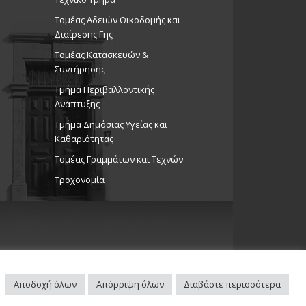
Τομέας Αδειών Οικοδομής και
ώσεις στο Δημοτικό Θέατρο
Διαίρεσης Γης
Θέατρο Στροβόλου
Τομέας Κατασκευών &
Συντήρησης
30
Τμήμα Περιβαλλοντικής
 Book Club τον Μάρτιο για
Ανάπτυξης
το Πολιτιστικό Κέντρο
Tμήμα Δημόσιας Υγείας και
υ! 13/3/26, 17:30-18:30.
Καθαριότητας
ώσεις Δήμου
κό Κέντρο Στροβόλου
Τομέας Γραμμάτων και Τεχνών
Τροχονομία
ή παράσταση «The Greatest
3/3/26
ώσεις στο Δημοτικό Θέατρο
Θέατρο Στροβόλου
Αποδοχή όλων
Απόρριψη όλων
Διαβάστε περισσότερα
Πλοηγός