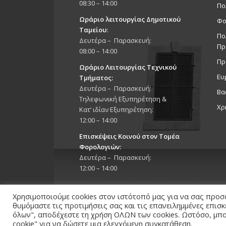
08:30 – 14:00
Πο
Ωράριο λειτουργίας Δημοτικού
Φο
Ταμείου:
Πο
Δευτέρα – Παρασκευή:
Πρ
08:00 – 14:00
Πρ
Ωράριο Λειτουργίας Τεχνικού
Ευ
Τμήματος:
Δευτέρα – Παρασκευή:
Βα
Τηλεφωνική Εξυπηρέτηση &
Χρ
Κατ’ ιδίαν Εξυπηρέτηση:
12:00 – 14:00
Επισκέψεις Κοινού στον Τομέα
Φορολογιών:
Δευτέρα – Παρασκευή:
12:00 – 14:00
Χρησιμοποιούμε cookies στον ιστότοπό μας για να σας προσ
θυμόμαστε τις προτιμήσεις σας και τις επανειλημμένες επισ
όλων", αποδέχεστε τη χρήση ΟΛΩΝ των cookies. Ωστόσο, μπορ
cookie" για να δώσετε μια ελεγχόμενη συγκατάθεση.
Copyright 2026 © Δήμος Στροβόλου, All Rights Reserv