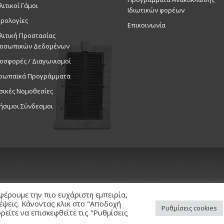
λιτικοί Γάμοι
11/3/26
Ιδιωτικών φορέων
ρολογίες
Εκδηλ
Επικοινωνία
Δημοτικό 
λιτική Προστασίας
οσωπικών Δεδομένων
17:30
-
18:
ΜΑΡ
οσφορές / Διαγωνισμοί
13
Το Furry
ρωπαϊκά Προγράμματα
παιδιά σ
σικές Νομοθεσίες
Στροβόλο
Εκδηλ
ήσιμοι Σύνδεσμοι
Πολιτιστι
19:30
ΜΑΡ
13
Θεατρικ
Show», 1
Εκδηλ
Δημοτικό 
φέρουμε την πιο ευχάριστη εμπειρία,
κέψεις. Κάνοντας κλικ στο "Αποδοχή
Ρυθμίσεις cookies
είτε να επισκεφθείτε τις "Ρυθμίσεις
ed. / Powered by
NETinfo Plc