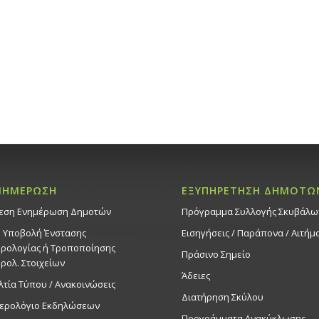
Στροβόλ
Δημοτικό 
20:30
ΜΑΡ
9
Μουσικο
Ψήφο -Πι
Εκδηλ
Δημοτικό 
20:00
ΜΑΡ
10
Καλλιτε
ΝΗΜΕΡΩΣΗ
ΕΞΥΠΗΡΕΤΗΣΗ ΔΗΜΟΤΩ
Κωνσταν
εση Ενημέρωση Δημοτών
Πρόγραμμα Συλλογής Σκυβάλω
Σαλαμπα
. Υποβολή Ένστασης
Εισηγήσεις / Παράπονα / Αιτήμ
Εκδηλ
Δημοτικό 
ρολογίας ή Τροποποίησης
Πράσινο Σημείο
ρολ. Στοιχείων
Άδειες
λτία Τύπου / Ανακοινώσεις
20:30
ΜΑΡ
11
Διατήρηση Σκύλου
Θεατρικ
ερολόγιο Εκδηλώσεων
Αρχοντο
Προγράμματα Ανακύκλωσης