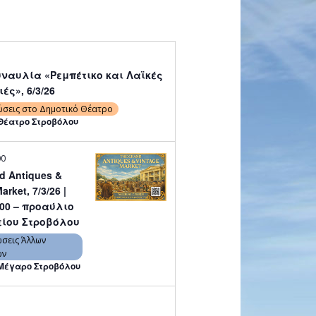
υναυλία «Ρεμπέτικο και Λαϊκές
ς», 6/3/26
ώσεις στο Δημοτικό Θέατρο
Θέατρο Στροβόλου
00
d Antiques &
arket, 7/3/26 |
:00 – προαύλιο
ίου Στροβόλου
σεις Άλλων
ων
Μέγαρο Στροβόλου