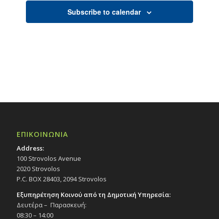
s
s
s
s
s
t
t
t
t
t
t
t
Subscribe to calendar
s
s
s
s
ΕΠΙΚΟΙΝΩΝΙΑ
Address:
100 Strovolos Avenue
2020 Strovolos
P.C. BOX 28403, 2094 Strovolos
Εξυπηρέτηση Κοινού από τη Δημοτική Υπηρεσία:
Δευτέρα – Παρασκευή:
08:30 – 14:00