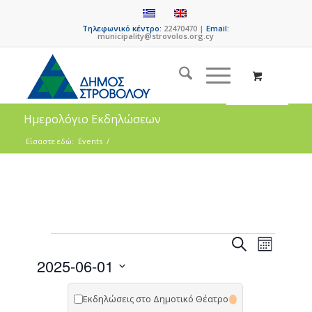
Τηλεφωνικό κέντρο:
22470470 |
Email:
municipality@strovolos.org.cy
Ημερολόγιο Εκδηλώσεων
Είσαστε εδώ:
Events
/
Events
Event
Search
Month
Views
Search
2025-06-01
Naviga
and
Select
date.
Εκδηλώσεις στο Δημοτικό Θέατρο
Views