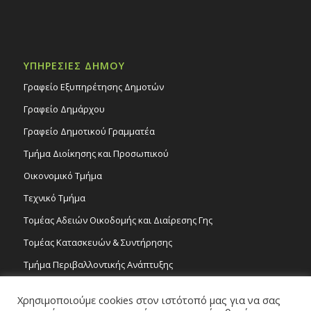
ΥΠΗΡΕΣΙΕΣ ΔΗΜΟΥ
Γραφείο Εξυπηρέτησης Δημοτών
Γραφείο Δημάρχου
Γραφείο Δημοτικού Γραμματέα
Τμήμα Διοίκησης και Προσωπικού
Οικονομικό Τμήμα
Τεχνικό Τμήμα
Τομέας Αδειών Οικοδομής και Διαίρεσης Γης
Τομέας Κατασκευών & Συντήρησης
Τμήμα Περιβαλλοντικής Ανάπτυξης
Tμήμα Δημόσιας Υγείας και Καθαριότητας
Χρησιμοποιούμε cookies στον ιστότοπό μας για να σας
Τομέας Γραμμάτων και Τεχνών