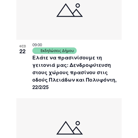
events
Navigati
in
Photo
View
09:00
ΦΕΒ
22
Εκδηλώσεις Δήμου
Ελάτε να πρασινίσουμε τη
γειτονιά μας: Δενδροφύτευση
στους χώρους πρασίνου στις
οδούς Πλειάδων και Πολυφόντη,
22/2/25