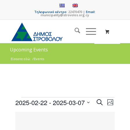
Τηλεφωνικό κέντρο:
22470470 |
Email:
municipality@strovolos.org.cy
Upcoming Events
Είσαστε εδώ:
/
Events
Events
Event
2025-02-22
 - 
2025-03-07
Search
Photo
Views
Search
Select
Naviga
List
date.
and
of
Views