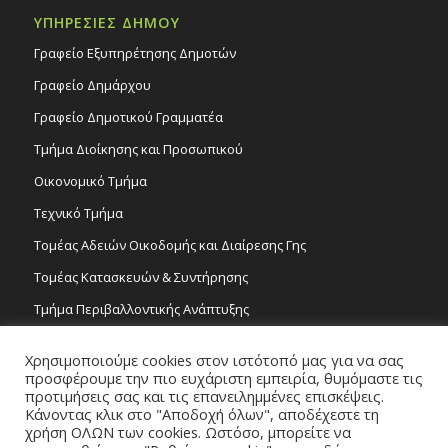
ΥΠΗΡΕΣΙΕΣ ΔΗΜΟΥ
Γραφείο Εξυπηρέτησης Δημοτών
Γραφείο Δημάρχου
Γραφείο Δημοτικού Γραμματέα
Τμήμα Διοίκησης και Προσωπικού
Οικονομικό Τμήμα
Τεχνικό Τμήμα
Τομέας Αδειών Οικοδομής και Διαίρεσης Γης
Τομέας Κατασκευών & Συντήρησης
Τμήμα Περιβαλλοντικής Ανάπτυξης
Tμήμα Δημόσιας Υγείας και Καθαριότητας
Χρησιμοποιούμε cookies στον ιστότοπό μας για να σας
Τομέας Γραμμάτων και Τεχνών
προσφέρουμε την πιο ευχάριστη εμπειρία, θυμόμαστε τις
προτιμήσεις σας και τις επανειλημμένες επισκέψεις.
Τροχονομία
Κάνοντας κλικ στο "Αποδοχή όλων", αποδέχεστε τη
χρήση ΟΛΩΝ των cookies. Ωστόσο, μπορείτε να