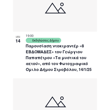
events
Navigati
in
Photo
View
19:00
ΙΑΝ
14
Εκδηλώσεις Δήμου
Παρουσίαση ντοκιμαντέρ «8
ΕΒΔΟΜΑΔΕΣ» του Γεώργιου
Παπαπέτρου «Τα μυστικά του
αετού», από τον Φωτογραφικό
Όμιλο Δήμου Στροβόλου, 14/1/25