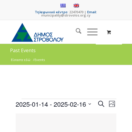
Τηλεφωνικό κέντρο:
22470470 |
Email:
municipality@strovolos.org.cy
Past Events
Είσαστε εδώ:
/
Events
Events
Event
2025-01-14
 - 
2025-02-16
Search
Photo
Views
Search
Select
Naviga
List
date.
and
of
Views