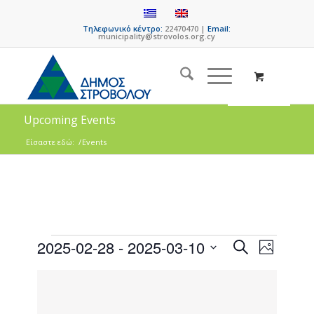
Τηλεφωνικό κέντρο:
22470470 |
Email:
municipality@strovolos.org.cy
Upcoming Events
Είσαστε εδώ:
/
Events
Events
Event
2025-02-28
 - 
2025-03-10
Search
Photo
Views
Search
Select
Naviga
List
date.
and
of
Views