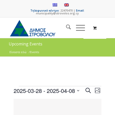
Τηλεφωνικό κέντρο:
22470470 |
Email:
municipality@strovolos.org.cy
Upcoming Events
Είσαστε εδώ:
/
Events
Events
Event
2025-03-28
 - 
2025-04-08
Search
Photo
Views
Search
Select
Naviga
List
date.
and
of
Views