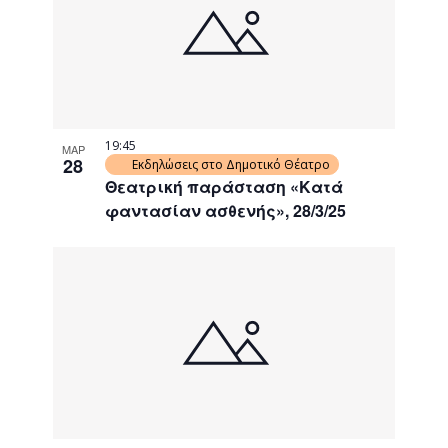
events
Navigati
in
Photo
View
19:45
ΜΑΡ
28
Εκδηλώσεις στο Δημοτικό Θέατρο
Θεατρική παράσταση «Κατά
φαντασίαν ασθενής», 28/3/25