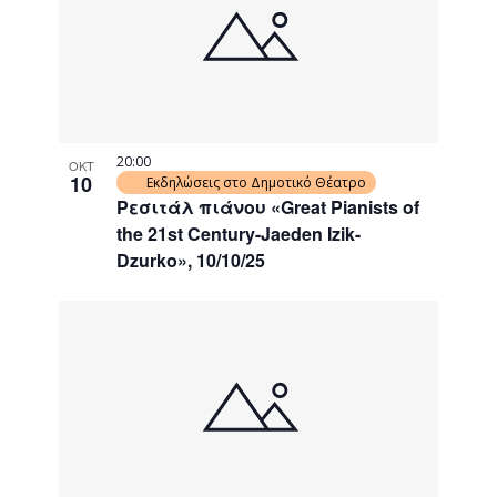
events
Navigati
in
Photo
View
20:00
ΟΚΤ
10
Εκδηλώσεις στο Δημοτικό Θέατρο
Ρεσιτάλ πιάνου «Great Pianists of
the 21st Century-Jaeden Izik-
Dzurko», 10/10/25