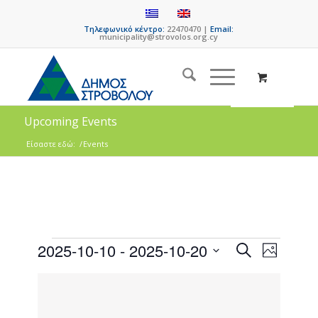
Τηλεφωνικό κέντρο:
22470470 |
Email:
municipality@strovolos.org.cy
Upcoming Events
Είσαστε εδώ:
/
Events
Events
Event
2025-10-10
 - 
2025-10-20
Search
Photo
Views
Search
Select
Naviga
List
date.
and
of
Views