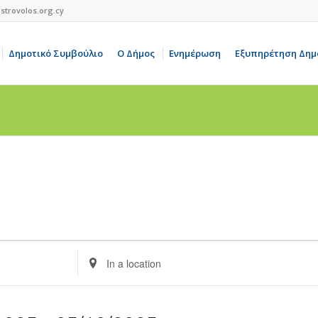
strovolos.org.cy
Δημοτικό Συμβούλιο
Ο Δήμος
Ενημέρωση
Εξυπηρέτηση Δημ
Enter
Location.
Search
for
Events