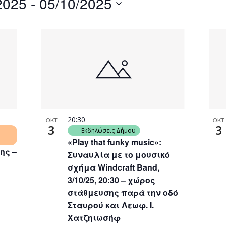
2025
 - 
05/10/2025
by
Location.
20:30
ΟΚΤ
ΟΚΤ
3
3
Εκδηλώσεις Δήμου
«Play that funky music»:
ης –
Συναυλία με το μουσικό
σχήμα Windcraft Band,
3/10/25, 20:30 – χώρος
στάθμευσης παρά την οδό
Σταυρού και Λεωφ. Ι.
Χατζηιωσήφ