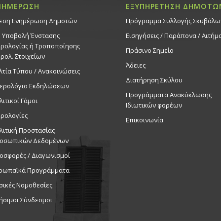
ΝΗΜΕΡΩΣΗ
ΕΞΥΠΗΡΕΤΗΣΗ ΔΗΜΟΤΩ
εση Ενημέρωση Δημοτών
Πρόγραμμα Συλλογής Σκυβάλω
. Υποβολή Ένστασης
Εισηγήσεις / Παράπονα / Αιτήμ
ρολογίας ή Τροποποίησης
Πράσινο Σημείο
ρολ. Στοιχείων
Άδειες
λτία Τύπου / Ανακοινώσεις
Διατήρηση Σκύλου
ερολόγιο Εκδηλώσεων
Προγράμματα Ανακύκλωσης
λιτικοί Γάμοι
Ιδιωτικών φορέων
ρολογίες
Επικοινωνία
λιτική Προστασίας
οσωπικών Δεδομένων
οσφορές / Διαγωνισμοί
ρωπαϊκά Προγράμματα
σικές Νομοθεσίες
ήσιμοι Σύνδεσμοι