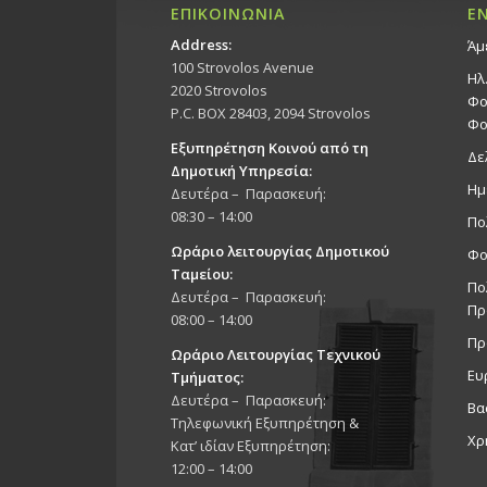
ΕΠΙΚΟΙΝΩΝΙΑ
Ε
Address:
Άμ
100 Strovolos Avenue
Ηλ
2020 Strovolos
Φο
P.C. BOX 28403, 2094 Strovolos
Φο
Εξυπηρέτηση Κοινού από τη
Δε
Δημοτική Υπηρεσία:
Ημ
Δευτέρα – Παρασκευή:
08:30 – 14:00
Πο
Ωράριο λειτουργίας Δημοτικού
Φο
Ταμείου:
Πο
Δευτέρα – Παρασκευή:
Πρ
08:00 – 14:00
Πρ
Ωράριο Λειτουργίας Τεχνικού
Ευ
Τμήματος:
Δευτέρα – Παρασκευή:
Βα
Τηλεφωνική Εξυπηρέτηση &
Χρ
Κατ’ ιδίαν Εξυπηρέτηση:
12:00 – 14:00