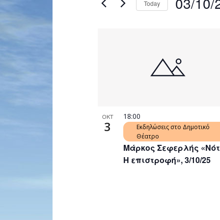
03/10/
Today
Navigation
by
Select
Keyword.
date.
List
of
events
in
Photo
View
18:00
ΟΚΤ
3
Εκδηλώσεις στο Δημοτικό
Θέατρο
Μάρκος Σεφερλής «Νότ
Η επιστροφή», 3/10/25