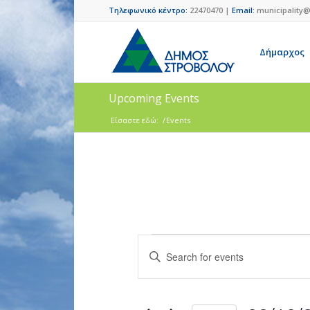
Τηλεφωνικό κέντρο:
22470470 |
Email:
municipality@
Δήμαρχος
Upcoming Events
Είσαστε εδώ:
/
Events
Events
Enter
Search
Keyword.
and
Search
for
Views
Events