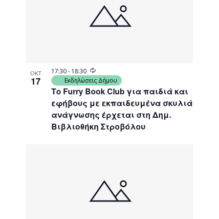
events
Navigati
in
Photo
View
Recurring
17:30
-
18:30
ΟΚΤ
17
Εκδηλώσεις Δήμου
Το Furry Book Club για παιδιά και
εφήβους με εκπαιδευμένα σκυλιά
ανάγνωσης έρχεται στη Δημ.
Βιβλιοθήκη Στροβόλου