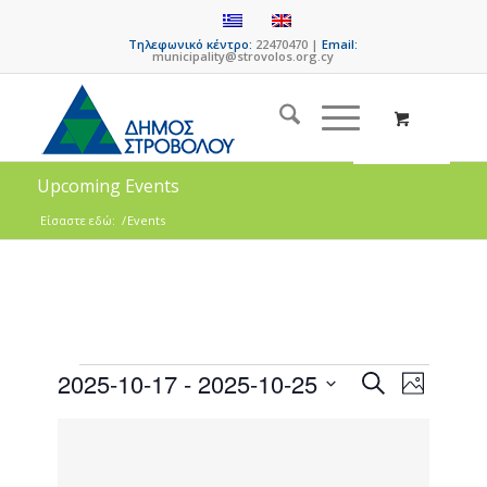
Τηλεφωνικό κέντρο:
22470470 |
Email:
municipality@strovolos.org.cy
Upcoming Events
Είσαστε εδώ:
/
Events
Events
Event
2025-10-17
 - 
2025-10-25
Search
Photo
Views
Search
Select
Naviga
List
date.
and
of
Views