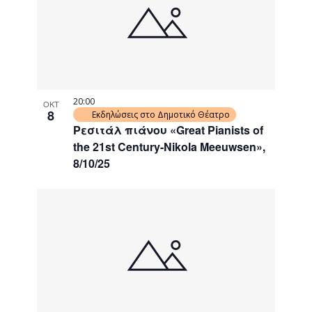
events
Navigati
in
Photo
View
20:00
ΟΚΤ
8
Εκδηλώσεις στο Δημοτικό Θέατρο
Ρεσιτάλ πιάνου «Great Pianists of
the 21st Century-Nikola Meeuwsen»,
8/10/25