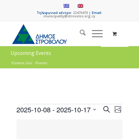
Τηλεφωνικό κέντρο:
22470470 |
Email:
municipality@strovolos.org.cy
Upcoming Events
Είσαστε εδώ:
/
Events
Events
Event
2025-10-08
 - 
2025-10-17
Search
Photo
Views
Search
Select
Naviga
List
date.
and
of
Views