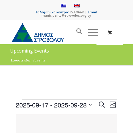
Τηλεφωνικό κέντρο:
22470470 |
Email:
municipality@strovolos.org.cy
Upcoming Events
Είσαστε εδώ:
/
Events
Events
Event
2025-09-17
 - 
2025-09-28
Search
Photo
Views
Search
Select
Naviga
List
date.
and
of
Views