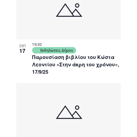
events
Navigati
in
Photo
View
19:30
ΣΕΠ
17
Εκδηλώσεις Δήμου
Παρουσίαση βιβλίου του Κώστα
Λεοντίου «Στην άκρη του χρόνου»,
17/9/25