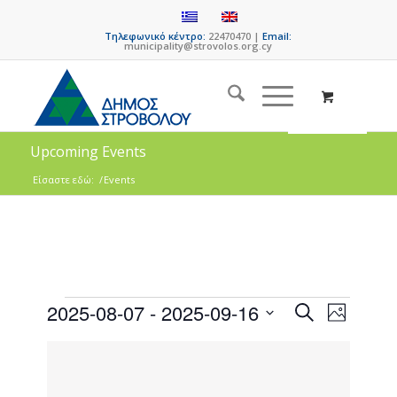
Τηλεφωνικό κέντρο:
22470470 |
Email:
municipality@strovolos.org.cy
Upcoming Events
Είσαστε εδώ:
/
Events
Events
Event
2025-08-07
 - 
2025-09-16
Search
Photo
Views
Search
Select
Naviga
List
date.
and
of
Views