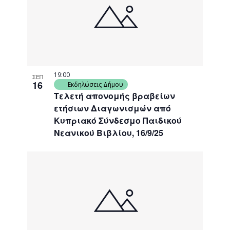
events
Navigati
in
Photo
View
19:00
ΣΕΠ
16
Εκδηλώσεις Δήμου
Τελετή απονομής βραβείων
ετήσιων Διαγωνισμών από
Κυπριακό Σύνδεσμο Παιδικού
Νεανικού Βιβλίου, 16/9/25