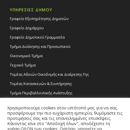
ΥΠΗΡΕΣΙΕΣ ΔΗΜΟΥ
Γραφείο Εξυπηρέτησης Δημοτών
Γραφείο Δημάρχου
Γραφείο Δημοτικού Γραμματέα
Τμήμα Διοίκησης και Προσωπικού
Οικονομικό Τμήμα
Τεχνικό Τμήμα
Τομέας Αδειών Οικοδομής και Διαίρεσης Γης
Τομέας Κατασκευών & Συντήρησης
Τμήμα Περιβαλλοντικής Ανάπτυξης
Tμήμα Δημόσιας Υγείας και Καθαριότητας
Χρησιμοποιούμε cookies στον ιστότοπό μας για να σας
Τομέας Γραμμάτων και Τεχνών
προσφέρουμε την πιο ευχάριστη εμπειρία, θυμόμαστε τις
προτιμήσεις σας και τις επανειλημμένες επισκέψεις.
Τροχονομία
Κάνοντας κλικ στο "Αποδοχή όλων", αποδέχεστε τη
χρήση ΟΛΩΝ των cookies. Ωστόσο, μπορείτε να