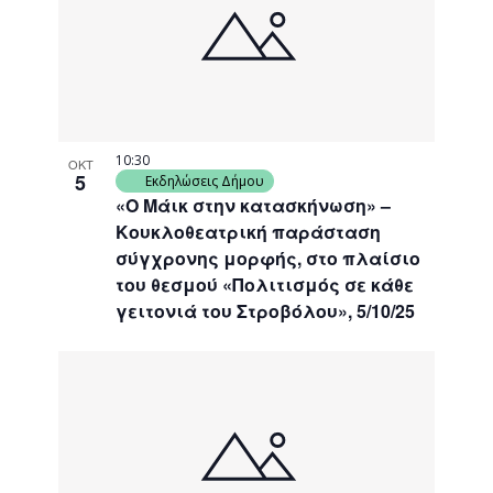
events
Navigati
in
Photo
View
10:30
ΟΚΤ
5
Εκδηλώσεις Δήμου
«Ο Μάικ στην κατασκήνωση» –
Κουκλοθεατρική παράσταση
σύγχρονης μορφής, στο πλαίσιο
του θεσμού «Πολιτισμός σε κάθε
γειτονιά του Στροβόλου», 5/10/25