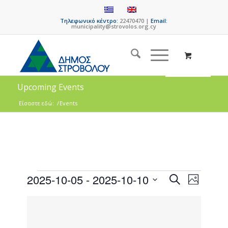
Τηλεφωνικό κέντρο:
22470470 |
Email:
municipality@strovolos.org.cy
Upcoming Events
Είσαστε εδώ:
/
Events
Events
Event
2025-10-05
 - 
2025-10-10
Search
Photo
Views
Search
Select
Naviga
List
date.
and
of
Views