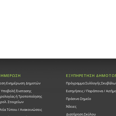
ΝΗΜΕΡΩΣΗ
ΕΞΥΠΗΡΕΤΗΣΗ ΔΗΜΟΤΩ
εση Ενημέρωση Δημοτών
Πρόγραμμα Συλλογής Σκυβάλω
. Υποβολή Ένστασης
Εισηγήσεις / Παράπονα / Αιτήμ
ρολογίας ή Τροποποίησης
Πράσινο Σημείο
ρολ. Στοιχείων
Άδειες
λτία Τύπου / Ανακοινώσεις
Διατήρηση Σκύλου