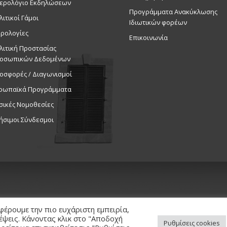
ερολόγιο Εκδηλώσεων
Προγράμματα Ανακύκλωσης
λιτικοί Γάμοι
Ιδιωτικών φορέων
ρολογίες
Επικοινωνία
λιτική Προστασίας
οσωπικών Δεδομένων
οσφορές / Διαγωνισμοί
ρωπαϊκά Προγράμματα
σικές Νομοθεσίες
ήσιμοι Σύνδεσμοι
φέρουμε την πιο ευχάριστη εμπειρία,
κέψεις. Κάνοντας κλικ στο "Αποδοχή
Ρυθμίσεις cookies