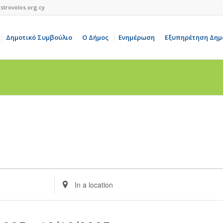
strovolos.org.cy
Δημοτικό Συμβούλιο
Ο Δήμος
Ενημέρωση
Εξυπηρέτηση Δημ
Enter
Location.
Search
for
Events