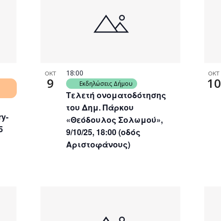
18:00
ΟΚΤ
ΟΚΤ
9
10
Εκδηλώσεις Δήμου
Τελετή ονοματοδότησης
του Δημ. Πάρκου
ry-
«Θεόδουλος Σολωμού»,
5
9/10/25, 18:00 (οδός
Αριστοφάνους)