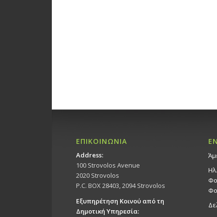
ΕΠΙΚΟΙΝΩΝΙΑ
Ε
Address:
Άμ
100 Strovolos Avenue
Ηλ
2020 Strovolos
Φο
P.C. BOX 28403, 2094 Strovolos
Φο
Εξυπηρέτηση Κοινού από τη
Δε
Δημοτική Υπηρεσία: