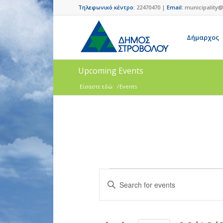
Τηλεφωνικό κέντρο:
22470470 |
Email:
municipality@
Δήμαρχος
Upcoming Events
Είσαστε εδώ:
/
Events
Events
Enter
Search
Keyword.
and
Search
for
Views
Events