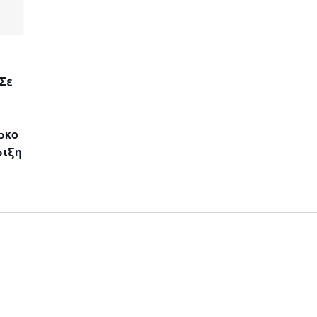
 Σε
άρκο
ριξη