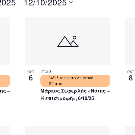
2025
 - 
12/10/2025
by
Location.
21:30
ΟΚΤ
ΟΚΤ
6
8
Εκδηλώσεις στο Δημοτικό
Θέατρο
ης –
Μάρκος Σεφερλής «Νότης –
Η επιστροφή», 6/10/25