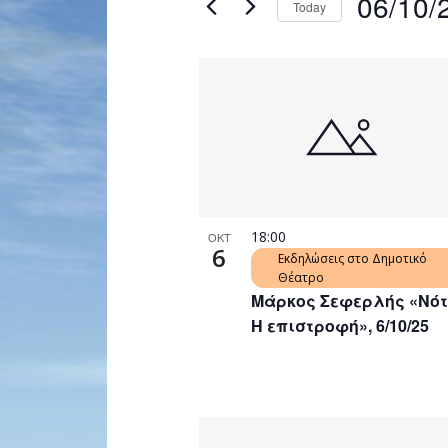
06/10/
Today
Navigation
by
Select
Keyword.
date.
List
of
events
in
Photo
View
18:00
ΟΚΤ
6
Εκδηλώσεις στο Δημοτικό
Θέατρο
Μάρκος Σεφερλής «Νότ
Η επιστροφή», 6/10/25