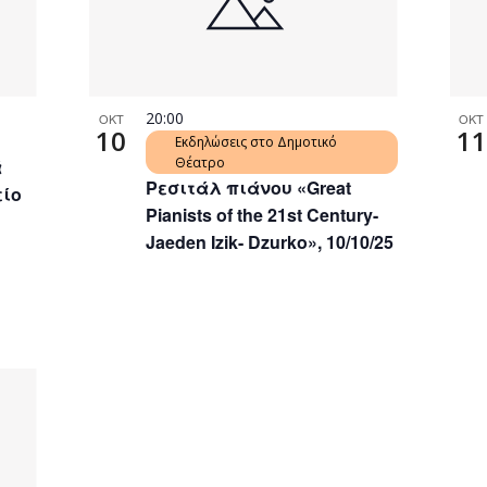
20:00
ΟΚΤ
ΟΚΤ
10
11
Εκδηλώσεις στο Δημοτικό
Θέατρο
ά
Ρεσιτάλ πιάνου «Great
είο
Pianists of the 21st Century-
Jaeden Izik- Dzurko», 10/10/25