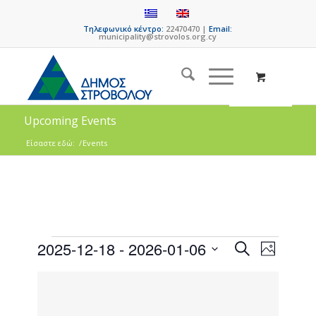
Τηλεφωνικό κέντρο:
22470470 |
Email:
municipality@strovolos.org.cy
Upcoming Events
Είσαστε εδώ:
/
Events
Events
Event
2025-12-18
 - 
2026-01-06
Search
Photo
Views
Search
Select
Naviga
List
date.
and
of
Views