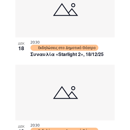
events
Navigati
in
Photo
View
20:30
ΔΕΚ
18
Εκδηλώσεις στο Δημοτικό Θέατρο
Συναυλία «Starlight 2», 18/12/25
20:30
ΔΕΚ