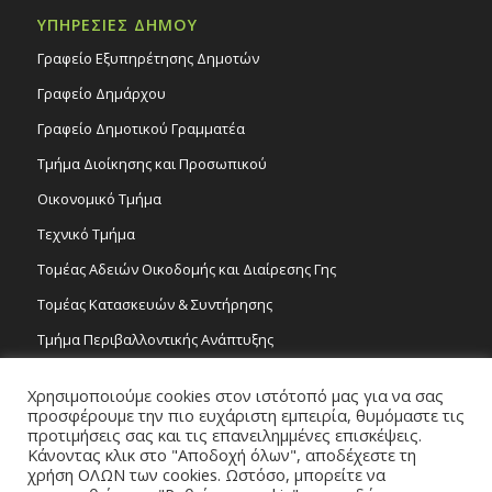
ΥΠΗΡΕΣΙΕΣ ΔΗΜΟΥ
Γραφείο Εξυπηρέτησης Δημοτών
Γραφείο Δημάρχου
Γραφείο Δημοτικού Γραμματέα
Τμήμα Διοίκησης και Προσωπικού
Οικονομικό Τμήμα
Τεχνικό Τμήμα
Τομέας Αδειών Οικοδομής και Διαίρεσης Γης
Τομέας Κατασκευών & Συντήρησης
Τμήμα Περιβαλλοντικής Ανάπτυξης
Tμήμα Δημόσιας Υγείας και Καθαριότητας
Χρησιμοποιούμε cookies στον ιστότοπό μας για να σας
Τομέας Γραμμάτων και Τεχνών
προσφέρουμε την πιο ευχάριστη εμπειρία, θυμόμαστε τις
προτιμήσεις σας και τις επανειλημμένες επισκέψεις.
Τροχονομία
Κάνοντας κλικ στο "Αποδοχή όλων", αποδέχεστε τη
χρήση ΟΛΩΝ των cookies. Ωστόσο, μπορείτε να