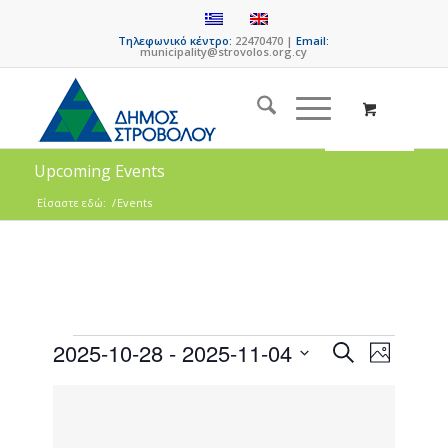
Τηλεφωνικό κέντρο:
22470470 |
Email:
municipality@strovolos.org.cy
Upcoming Events
Είσαστε εδώ:
/
Events
Events
Event
2025-10-28
 - 
2025-11-04
Search
Photo
Views
Search
Select
Naviga
List
date.
and
of
Views