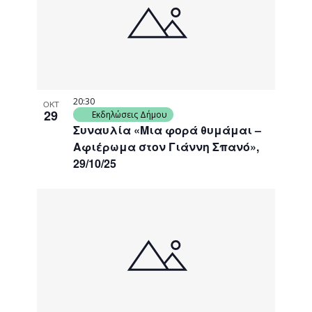
events
Navigati
in
Photo
View
20:30
ΟΚΤ
29
Εκδηλώσεις Δήμου
Συναυλία «Μια φορά θυμάμαι –
Αφιέρωμα στον Γιάννη Σπανό»,
29/10/25