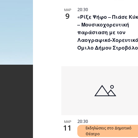
20:30
ΜΑΡ
9
«Ρίξε Ψήφο – Πιάσε Κύ
– Μουσικοχορευτική
παράσταση με τον
Λαογραφικό-Χορευτικ
Όμιλο Δήμου Στροβόλ
20:30
ΜΑΡ
11
Εκδηλώσεις στο Δημοτικό
Θέατρο