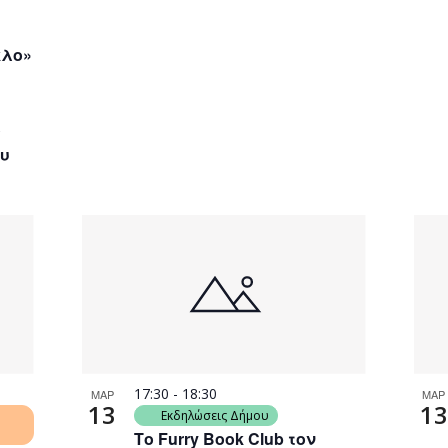
κλο»
ό
ου
17:30
-
18:30
ΜΑΡ
ΜΑΡ
13
13
Εκδηλώσεις Δήμου
Το Furry Book Club τον