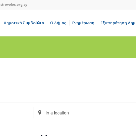
strovolos.org.cy
Δημοτικό Συμβούλιο
Ο Δήμος
Ενημέρωση
Εξυπηρέτηση Δημ
Enter
Location.
Search
for
Events