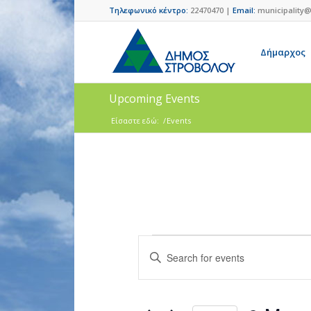
Τηλεφωνικό κέντρο:
22470470 |
Email:
municipality@
Δήμαρχος
Upcoming Events
Είσαστε εδώ:
/
Events
Events
Enter
Search
Keyword.
and
Search
for
Views
Events