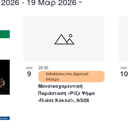
 2026
 - 
19 Μαρ 2026
by
Location.
20:30
ΜΑΡ
ΜΑΡ
9
10
Εκδηλώσεις στο Δημοτικό
Θέατρο
Μουσικοχορευτική
Παράσταση «Ρίξε Ψήφο
-Πιάσε Κύκλο!», 9/3/26