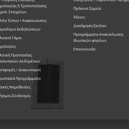
ρολογίας ή Τροποποίησης
Πράσινο Σημείο
ρολ. Στοιχείων
Άδειες
λτία Τύπου / Ανακοινώσεις
Διατήρηση Σκύλου
ερολόγιο Εκδηλώσεων
Προγράμματα Ανακύκλωσης
λιτικοί Γάμοι
Ιδιωτικών φορέων
ρολογίες
Επικοινωνία
λιτική Προστασίας
οσωπικών Δεδομένων
οσφορές / Διαγωνισμοί
ρωπαϊκά Προγράμματα
σικές Νομοθεσίες
ήσιμοι Σύνδεσμοι