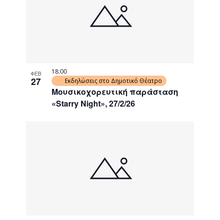
events
Navigati
in
Photo
View
18:00
ΦΕΒ
27
Εκδηλώσεις στο Δημοτικό Θέατρο
Μουσικοχορευτική παράσταση
«Starry Night», 27/2/26