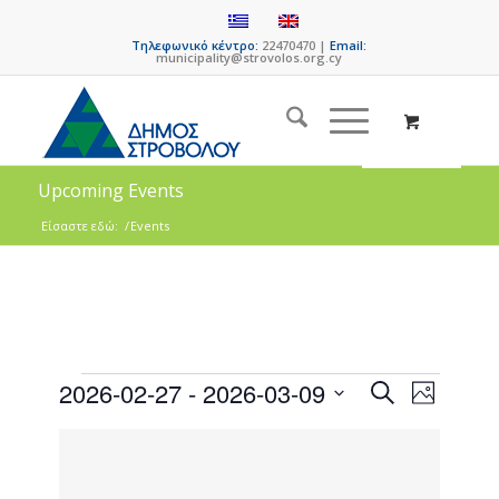
Τηλεφωνικό κέντρο:
22470470 |
Email:
municipality@strovolos.org.cy
Upcoming Events
Είσαστε εδώ:
/
Events
Events
Event
2026-02-27
 - 
2026-03-09
Search
Photo
Views
Search
Select
Naviga
List
date.
and
of
Views