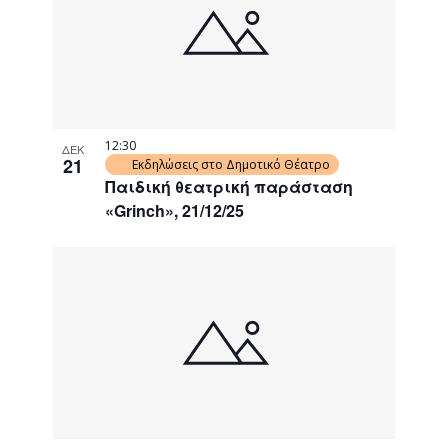
events
Navigati
in
Photo
View
12:30
ΔΕΚ
21
Εκδηλώσεις στο Δημοτικό Θέατρο
Παιδική θεατρική παράσταση
«Grinch», 21/12/25