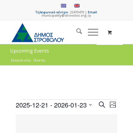
Τηλεφωνικό κέντρο:
22470470 |
Email:
municipality@strovolos.org.cy
Upcoming Events
Είσαστε εδώ:
/
Events
Events
Event
2025-12-21
 - 
2026-01-23
Search
Photo
Views
Search
Select
Naviga
List
date.
and
of
Views