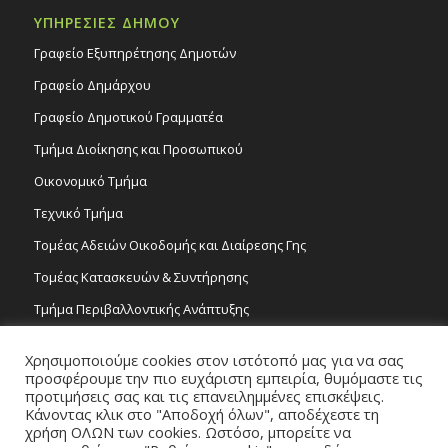
ΥΠΗΡΕΣΙΕΣ ΔΗΜΟΥ
Γραφείο Εξυπηρέτησης Δημοτών
Γραφείο Δημάρχου
Γραφείο Δημοτικού Γραμματέα
Τμήμα Διοίκησης και Προσωπικού
Οικονομικό Τμήμα
Τεχνικό Τμήμα
Τομέας Αδειών Οικοδομής και Διαίρεσης Γης
Τομέας Κατασκευών & Συντήρησης
Τμήμα Περιβαλλοντικής Ανάπτυξης
Tμήμα Δημόσιας Υγείας και Καθαριότητας
Χρησιμοποιούμε cookies στον ιστότοπό μας για να σας
Τομέας Γραμμάτων και Τεχνών
προσφέρουμε την πιο ευχάριστη εμπειρία, θυμόμαστε τις
προτιμήσεις σας και τις επανειλημμένες επισκέψεις.
Τροχονομία
Κάνοντας κλικ στο "Αποδοχή όλων", αποδέχεστε τη
χρήση ΟΛΩΝ των cookies. Ωστόσο, μπορείτε να