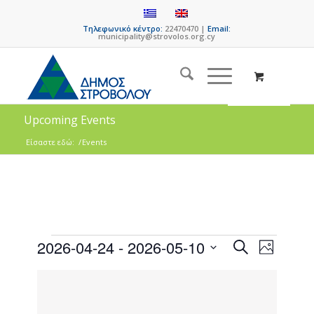
Τηλεφωνικό κέντρο:
22470470 |
Email:
municipality@strovolos.org.cy
Upcoming Events
Είσαστε εδώ:
/
Events
Events
Event
2026-04-24
 - 
2026-05-10
Search
Photo
Views
Search
Select
Naviga
List
date.
and
of
Views