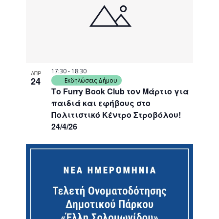
events
Navigati
in
Photo
View
17:30
-
18:30
ΑΠΡ
24
Εκδηλώσεις Δήμου
Το Furry Book Club τον Μάρτιο για
παιδιά και εφήβους στο
Πολιτιστικό Κέντρο Στροβόλου!
24/4/26