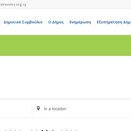
strovolos.org.cy
Δημοτικό Συμβούλιο
Ο Δήμος
Ενημέρωση
Εξυπηρέτηση Δημ
Enter
Location.
Search
for
Events