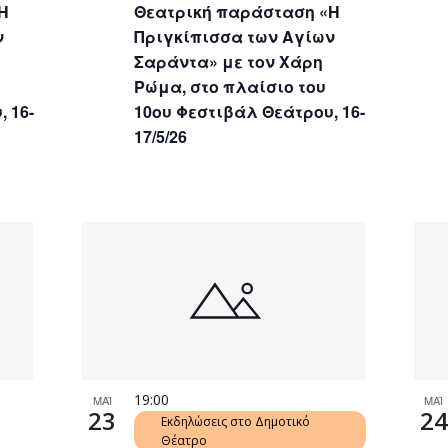
Η
Θεατρική παράσταση «Η
ν
Πριγκίπισσα των Αγίων
Σαράντα» με τον Χάρη
Ρώμα, στο πλαίσιο του
 16-
10ου Φεστιβάλ Θεάτρου, 16-
17/5/26
19:00
ΜΑΪ
ΜΑΪ
23
24
Εκδηλώσεις στο Δημοτικό
Θέατρο