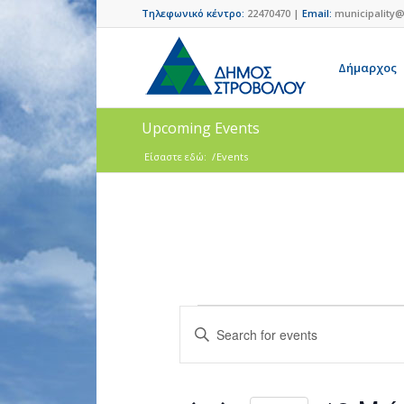
Τηλεφωνικό κέντρο:
22470470 |
Email:
municipality@
Δήμαρχος
Upcoming Events
Είσαστε εδώ:
/
Events
Events
Enter
Search
Keyword.
and
Search
for
Views
Events