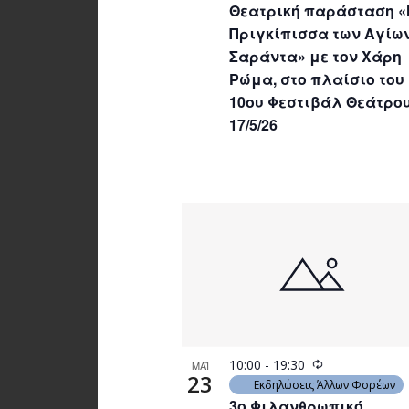
Θεατρική παράσταση «
Πριγκίπισσα των Αγίω
Σαράντα» με τον Χάρη
Ρώμα, στο πλαίσιο του
10ου Φεστιβάλ Θεάτρου,
17/5/26
Recurring
10:00
-
19:30
ΜΑΪ
23
Εκδηλώσεις Άλλων Φορέων
3ο Φιλανθρωπικό