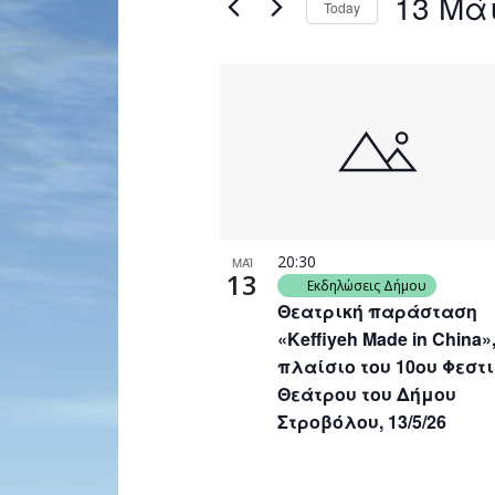
13 Μά
Today
Navigation
by
Select
Keyword.
date.
List
of
events
in
Photo
View
20:30
ΜΑΪ
13
Εκδηλώσεις Δήμου
Θεατρική παράσταση
«Keffiyeh Made in China»
πλαίσιο του 10ου Φεστ
Θεάτρου του Δήμου
Στροβόλου, 13/5/26