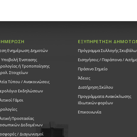
ΝΗΜΕΡΩΣΗ
ΕΞΥΠΗΡΕΤΗΣΗ ΔΗΜΟΤΩ
εση Ενημέρωση Δημοτών
Πρόγραμμα Συλλογής Σκυβάλω
. Υποβολή Ένστασης
Εισηγήσεις / Παράπονα / Αιτήμ
ρολογίας ή Τροποποίησης
Πράσινο Σημείο
ρολ. Στοιχείων
Άδειες
λτία Τύπου / Ανακοινώσεις
Διατήρηση Σκύλου
ερολόγιο Εκδηλώσεων
Προγράμματα Ανακύκλωσης
λιτικοί Γάμοι
Ιδιωτικών φορέων
ρολογίες
Επικοινωνία
λιτική Προστασίας
οσωπικών Δεδομένων
οσφορές / Διαγωνισμοί