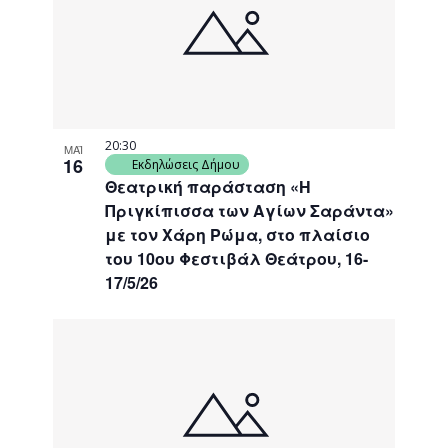
events
Navigati
in
Photo
View
20:30
ΜΑΪ
16
Εκδηλώσεις Δήμου
Θεατρική παράσταση «Η
Πριγκίπισσα των Αγίων Σαράντα»
με τον Χάρη Ρώμα, στο πλαίσιο
του 10ου Φεστιβάλ Θεάτρου, 16-
17/5/26