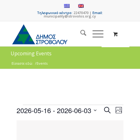
Τηλεφωνικό κέντρο:
22470470 |
Email:
municipality@strovolos.org.cy
Upcoming Events
Είσαστε εδώ:
/
Events
Events
Event
2026-05-16
 - 
2026-06-03
Search
Photo
Views
Search
Select
Naviga
List
date.
and
of
Views