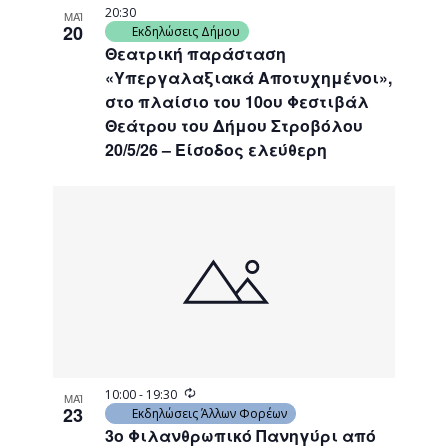
20:30
ΜΑΪ
20
Εκδηλώσεις Δήμου
Θεατρική παράσταση
«Υπεργαλαξιακά Αποτυχημένοι»,
στο πλαίσιο του 10ου Φεστιβάλ
Θεάτρου του Δήμου Στροβόλου
20/5/26 – Είσοδος ελεύθερη
Recurring
10:00
-
19:30
ΜΑΪ
23
Εκδηλώσεις Άλλων Φορέων
3ο Φιλανθρωπικό Πανηγύρι από