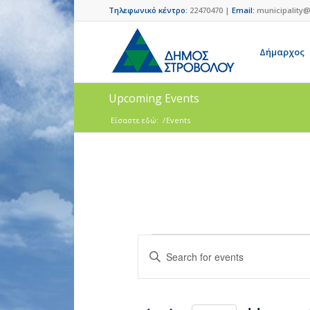
Τηλεφωνικό κέντρο:
22470470 |
Email:
municipality@
Δήμαρχος
Upcoming Events
Είσαστε εδώ:
/
Events
Events
Enter
Search
Keyword.
and
Search
for
Views
Events