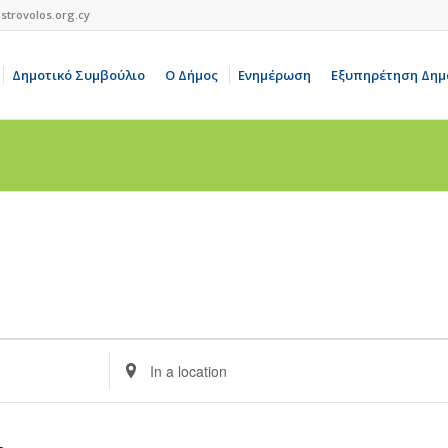
strovolos.org.cy
Δημοτικό Συμβούλιο
Ο Δήμος
Ενημέρωση
Εξυπηρέτηση Δημ
Enter
Location.
Search
for
Events