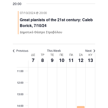
05:00
Navigati
20:00
07/10/2024 @ 20:00
06:00
Great pianists of the 21st century: Caleb
07:00
Borick, 7/10/24
Δημοτικό Θέατρο Στροβόλου
08:00
09:00
Previous
This Week
Next
Week
ΔΕ
ΤΡ
ΤΕ
ΠΕ
ΠΑ
ΣΑ
ΚΥ
7
8
9
10
11
12
13
10:00
of
Events
11:00
12:00
13:00
14:00