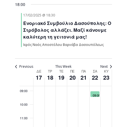
Navigati
18:00
03:00
17/02/2025 @ 18:30
Ενοριακό Συμβούλιο Δασούπολης: Ο
04:00
Στρόβολος αλλάζει. Μαζί κάνουμε
καλύτερη τη γειτονιά μας!
05:00
Ιερός Ναός Αποστόλου Βαρνάβα Δασουπόλεως
06:00
07:00
Previous
This Week
Next
Week
ΔΕ
ΤΡ
ΤΕ
ΠΕ
ΠΑ
ΣΑ
ΚΥ
17
18
19
20
21
22
23
08:00
of
Events
09:00
February 22, 2025
09:00
Ελάτε
να
10:00
πρασινίσουμε
τη
γειτονιά
11:00
μας:
Δενδροφύτευση