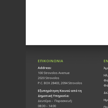
ΕΠΙΚΟΙΝΩΝΙΑ
Ε
Address:
Άμ
100 Strovolos Avenue
Ηλ
2020 Strovolos
Φο
P.C. BOX 28403, 2094 Strovolos
Φο
Εξυπηρέτηση Κοινού από τη
Δε
Δημοτική Υπηρεσία:
Ημ
Δευτέρα – Παρασκευή:
08:30 – 14:00
Πο