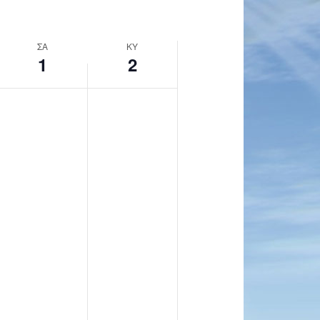
ΣΑ
ΚΥ
1
2