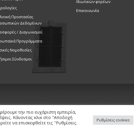
Ιδιωτικών φορέων
ρολογίες
Επικοινωνία
λιτική Προστασίας
οσωπικών Δεδομένων
οσφορές / Διαγωνισμοί
ρωπαϊκά Προγράμματα
σικές Νομοθεσίες
ήσιμοι Σύνδεσμοι
φέρουμε την πιο ευχάριστη εμπειρία,
κέψεις. Κάνοντας κλικ στο "Αποδοχή
Ρυθμίσεις cookies
είτε να επισκεφθείτε τις "Ρυθμίσεις
ed. / Powered by
NETinfo Plc