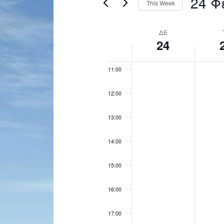
24 Φ
This Week
Navigation
by
Select
Keyword.
09:00
date.
Week
ΔΕ
24
of
10:00
Events
11:00
12:00
13:00
14:00
15:00
16:00
17:00