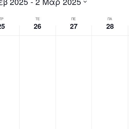
εβ 2025
 - 
2 Μαρ 2025
by
Location.
ΤΡ
ΤΕ
ΠΕ
ΠΑ
25
26
27
28