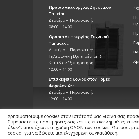
Ωράριο λειτουργίας Δημοτικού
Φο
Ταμείου:
Πο
Δευτέρα – Παρασκευή:
Πρ
08:00 – 14:00
Πρ
Ωράριο Λειτουργίας Τεχνικού
Ευ
Τμήματος:
Δευτέρα – Παρασκευή:
Βα
Τηλεφωνική Εξυπηρέτηση &
Χρ
Κατ’ ιδίαν Εξυπηρέτηση:
12:00 – 14:00
Επισκέψεις Κοινού στον Τομέα
Φορολογιών:
Δευτέρα – Παρασκευή:
12:00 – 14:00
Χρησιμοποιούμε cookies στον ιστότοπό μας για να σας προσ
θυμόμαστε τις προτιμήσεις σας και τις επανειλημμένες επισ
όλων", αποδέχεστε τη χρήση ΟΛΩΝ των cookies. Ωστόσο, μπορ
cookie" για να δώσετε μια ελεγχόμενη συγκατάθεση.
Copyright 2026 © Δήμος Στροβόλου, All Rights Reserv