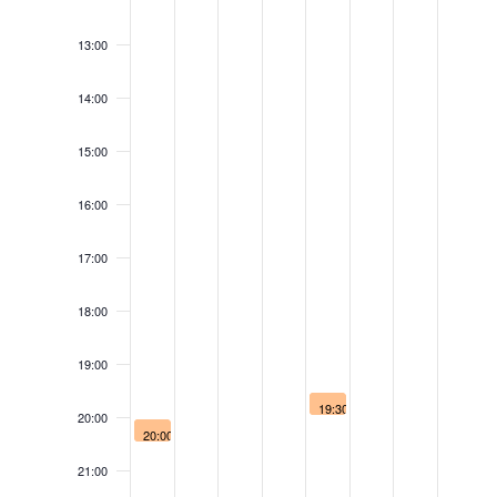
13:00
14:00
15:00
16:00
17:00
18:00
19:00
March 14, 2025
March 14, 2025
19:30
19:30
20:00
Τιμητική
Talent
March 10, 2025
20:00
εκδήλωση
Show,
Θεατρική
για
14/3/25
παράσταση
21:00
τον
«Παρακαλώ
Δρα