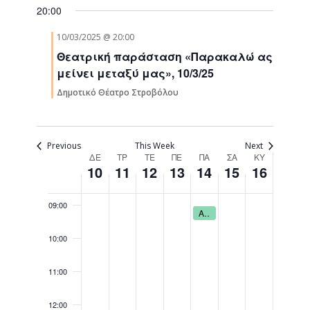
03:00
Navigati
20:00
10/03/2025 @ 20:00
04:00
Θεατρική παράσταση «Παρακαλώ ας
μείνει μεταξύ μας», 10/3/25
05:00
Δημοτικό Θέατρο Στροβόλου
06:00
07:00
Previous
This Week
Next
Week
ΔΕ
ΤΡ
ΤΕ
ΠΕ
ΠΑ
ΣΑ
ΚΥ
10
11
12
13
14
15
16
08:00
of
Events
09:00
March 14, 2025
Αιμοδοσία ΕΟΑ Λευκωσίας και Δήμου Στροβόλου, στα πλαίσια της «Παγκόσμιας Ημέρας Νερού», 14/3/25
09:00
10:00
11:00
12:00