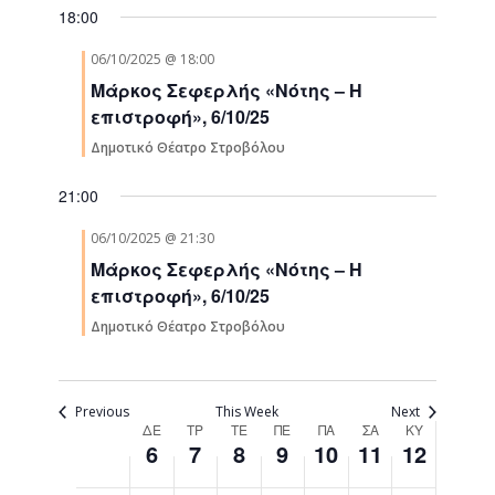
00:00
6
7
8
9
10
11
12
events
Navigati
18:00
01:00
Οκτωβρίου,
Οκτωβρίου,
Οκτωβρίου,
Οκτωβρίου,
Οκτωβρίου,
Οκτωβρίου,
Οκτωβρίο
on
2025
2025
2025
2025
2025
2025
2025
this
06/10/2025 @ 18:00
day.
02:00
Μάρκος Σεφερλής «Νότης – Η
επιστροφή», 6/10/25
03:00
Δημοτικό Θέατρο Στροβόλου
04:00
21:00
06/10/2025 @ 21:30
05:00
Μάρκος Σεφερλής «Νότης – Η
επιστροφή», 6/10/25
06:00
Δημοτικό Θέατρο Στροβόλου
07:00
08:00
Previous
This Week
Next
Week
ΔΕ
ΤΡ
ΤΕ
ΠΕ
ΠΑ
ΣΑ
ΚΥ
6
7
8
9
10
11
12
09:00
of