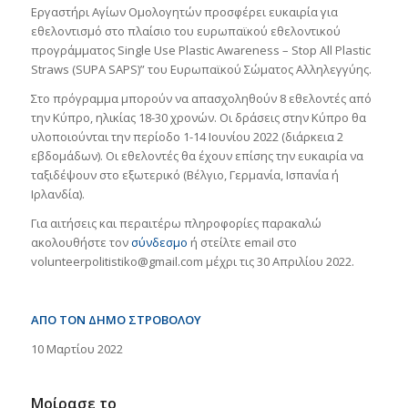
Εργαστήρι Αγίων Ομολογητών προσφέρει ευκαιρία για
εθελοντισμό στο πλαίσιο του ευρωπαϊκού εθελοντικού
προγράμματος Single Use Plastic Awareness – Stop All Plastic
Straws (SUPA SAPS)” του Ευρωπαϊκού Σώματος Αλληλεγγύης.
Στo πρόγραμμα μπορούν να απασχοληθούν 8 εθελοντές από
την Κύπρο, ηλικίας 18-30 χρονών. Οι δράσεις στην Κύπρο θα
υλοποιούνται την περίοδο 1-14 Ιουνίου 2022 (διάρκεια 2
εβδομάδων). Οι εθελοντές θα έχουν επίσης την ευκαιρία να
ταξιδέψουν στο εξωτερικό (Βέλγιο, Γερμανία, Ισπανία ή
Ιρλανδία).
Για αιτήσεις και περαιτέρω πληροφορίες παρακαλώ
ακολουθήστε τον
σύνδεσμο
ή στείλτε email στο
volunteerpolitistiko@gmail.com μέχρι τις 30 Απριλίου 2022.
ΑΠΟ ΤΟΝ ΔΗΜΟ ΣΤΡΟΒΟΛΟΥ
10 Μαρτίου 2022
Μοίρασε το