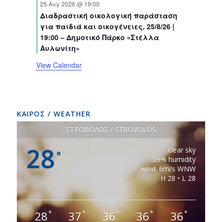
t
t
t
t
t
t
t
25 Αυγ 2026 @ 19:00
n
n
n
n
n
n
n
s
s
s
s
s
s
Διαδραστική οικολογική παράσταση
t
t
t
t
t
t
t
για παιδιά και οικογένειες, 25/8/26 |
s
s
s
s
s
s
s
19:00 – Δημοτικό Πάρκο «Στέλλα
Αυλωνίτη»
View Calendar
ΚΑΙΡΟΣ / WEATHER
ΣΤΡΟΒΟΛΟΣ / STROVOLOS
28
clear sky
°
59% humidity
wind: 6m/s WNW
H 28 • L 28
28
37
36
36
36
°
°
°
°
°