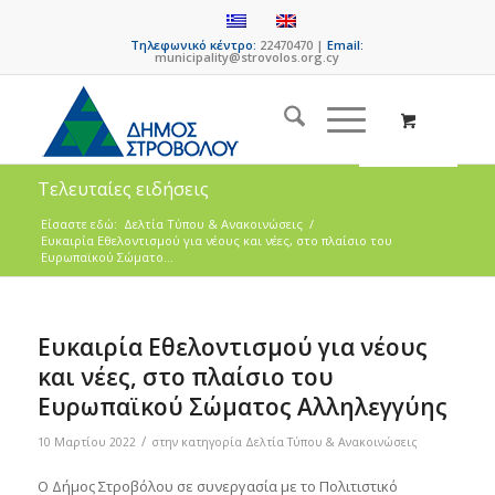
Τηλεφωνικό κέντρο:
22470470 |
Email:
municipality@strovolos.org.cy
Τελευταίες ειδήσεις
Είσαστε εδώ:
Δελτία Τύπου & Ανακοινώσεις
/
Eυκαιρία Εθελοντισμού για νέους και νέες, στο πλαίσιο του
Ευρωπαϊκού Σώματο...
Eυκαιρία Εθελοντισμού για νέους
και νέες, στο πλαίσιο του
Ευρωπαϊκού Σώματος Αλληλεγγύης
/
10 Μαρτίου 2022
στην κατηγορία
Δελτία Τύπου & Ανακοινώσεις
O Δήμος Στροβόλου σε συνεργασία με το Πολιτιστικό